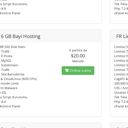
la Script Kurulumu
Tek Tıkl
-8.4
Php 7.2-8
Kontrol Panel
cPanel K
16 GB Bayi Hosting
FR Li
MB SSD Disk Alanı
Limitsiz 
A partire da
 Trafik
Limitsiz T
$20.00
z E-Posta
Limitsiz 
iz MySQL
Limitsiz
Mensile
iz Subdomain
Limitsiz
 Trafik
Limitsiz T
Ordina subito
 Site Barındırma
Limitsiz 
 & CloudLinux (%50 CPU)
CageFS &
 Inode Limiti
200.000 I
nti-Malware
CXS / An
z SSL
Ücretsiz 
la Script Kurulumu
Tek Tıkl
-8.4
Php 7.2-8
Kontrol Panel
cPanel K