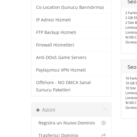
Seo
Co-Location (Sunucu Barındırma)
2 Farkl
2 GB S
IP Adresi Hizmeti
2 Site 
Limitsiz
FTP Backup Hizmeti
Limitsiz
%100 C
Ücretsi
Firewall Hizmetleri
Anti-DDoS Game Servers
Seo
Paylaşımsız VPN Hizmeti
10 Fark
Offshore - NO DMCA Sanal
10 GB 
10 Site
Sunucu Paketleri
Limitsiz
Limitsiz
%100 C
Ücretsi
Azioni
Registra un Nuovo Dominio
Trasferisci Dominio