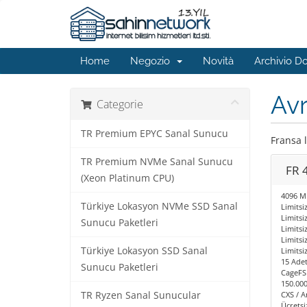
Home
Negozio
Novità
Archivio 
Avr
Categorie
TR Premium EPYC Sanal Sunucu
Fransa 
TR Premium NVMe Sanal Sunucu
FR 
(Xeon Platinum CPU)
4096 MB
Türkiye Lokasyon NVMe SSD Sanal
Limitsiz
Limitsi
Sunucu Paketleri
Limits
Limits
Türkiye Lokasyon SSD Sanal
Limitsiz
15 Adet
Sunucu Paketleri
CageFS
150.000
TR Ryzen Sanal Sunucular
CXS / A
Ücretsi