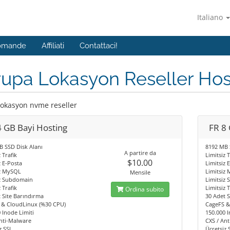
Italiano
Domande
Affiliati
Contattaci!
upa Lokasyon Reseller Hos
lokasyon nvme reseller
4 GB Bayi Hosting
FR 8 
 SSD Disk Alanı
8192 MB 
A partire da
 Trafik
Limitsiz T
$10.00
z E-Posta
Limitsiz 
iz MySQL
Limitsiz
Mensile
iz Subdomain
Limitsiz
 Trafik
Limitsiz T
Ordina subito
 Site Barındırma
30 Adet 
 & CloudLinux (%30 CPU)
CageFS &
 Inode Limiti
150.000 I
nti-Malware
CXS / An
z SSL
Ücretsiz 