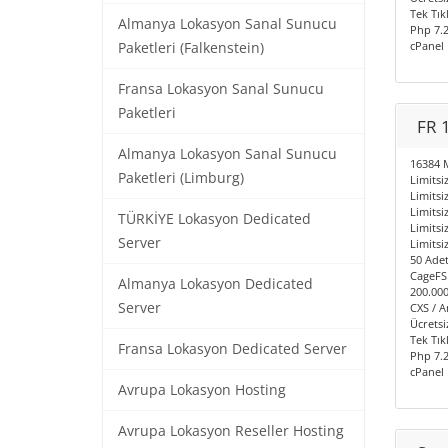
Tek Tık
Almanya Lokasyon Sanal Sunucu
Php 7.2
cPanel 
Paketleri (Falkenstein)
Fransa Lokasyon Sanal Sunucu
Paketleri
FR 
Almanya Lokasyon Sanal Sunucu
16384 
Paketleri (Limburg)
Limitsiz
Limitsi
Limits
TÜRKİYE Lokasyon Dedicated
Limits
Server
Limitsiz
50 Adet
CageFS
Almanya Lokasyon Dedicated
200.000
Server
CXS / A
Ücretsi
Tek Tık
Fransa Lokasyon Dedicated Server
Php 7.2
cPanel 
Avrupa Lokasyon Hosting
Avrupa Lokasyon Reseller Hosting