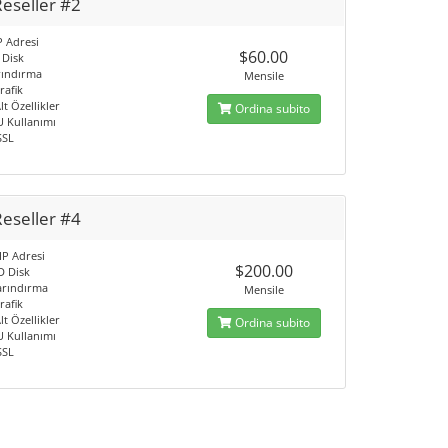
eseller #2
IP Adresi
$60.00
 Disk
rındırma
Mensile
rafik
lt Özellikler
Ordina subito
 Kullanımı
SSL
eseller #4
 IP Adresi
$200.00
D Disk
Barındırma
Mensile
rafik
lt Özellikler
Ordina subito
 Kullanımı
SSL