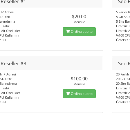
 Reseller #1
Seo R
ı IP Adresi
5 Farklı 
$20.00
SD Disk
5 GB SSD
Barındırma
5 Site Ba
Mensile
 Trafik
Limitsiz T
 Alt Özellikler
Limitsiz A
Ordina subito
PU Kullanımı
%100 CPU
z SSL
Ücretsiz 
 Reseller #3
Seo R
lı IP Adresi
20 Farklı
$100.00
SSD Disk
20 GB SS
 Barındırma
20 Site 
Mensile
 Trafik
Limitsiz T
 Alt Özellikler
Limitsiz A
Ordina subito
PU Kullanımı
%100 CPU
z SSL
Ücretsiz 