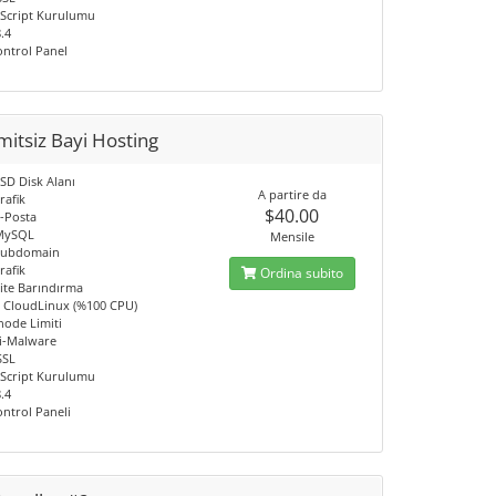
a Script Kurulumu
.4
ontrol Panel
mitsiz Bayi Hosting
SSD Disk Alanı
A partire da
rafik
$40.00
E-Posta
 MySQL
Mensile
 Subdomain
rafik
Ordina subito
Site Barındırma
 CloudLinux (%100 CPU)
node Limiti
ti-Malware
SSL
a Script Kurulumu
.4
ontrol Paneli