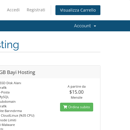
Accedi
Registrati
Visualizza Carrello
Account
ting
GB Bayi Hosting
SSD Disk Alanı
A partire da
rafik
$15.00
E-Posta
 MySQL
Mensile
 Subdomain
rafik
Ordina subito
Site Barındırma
 CloudLinux (%35 CPU)
node Limiti
ti-Malware
SSL