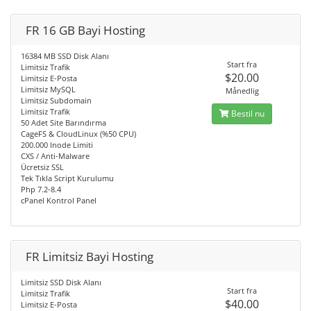
FR 16 GB Bayi Hosting
16384 MB SSD Disk Alanı
Start fra
Limitsiz Trafik
$20.00
Limitsiz E-Posta
Limitsiz MySQL
Månedlig
Limitsiz Subdomain
Limitsiz Trafik
Bestil nu
50 Adet Site Barındırma
CageFS & CloudLinux (%50 CPU)
200.000 Inode Limiti
CXS / Anti-Malware
Ücretsiz SSL
Tek Tıkla Script Kurulumu
Php 7.2-8.4
cPanel Kontrol Panel
FR Limitsiz Bayi Hosting
Limitsiz SSD Disk Alanı
Start fra
Limitsiz Trafik
$40.00
Limitsiz E-Posta