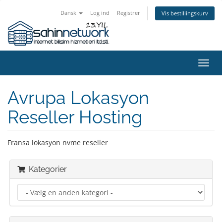
Dansk
Log ind
Registrer
Vis bestillingskurv
Skift
navig
Avrupa Lokasyon
Reseller Hosting
Fransa lokasyon nvme reseller
Kategorier