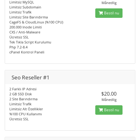
Limitsiz MySQL
Månedlig
Limitsiz Subdomain
Limitsiz Trafik
Bestil nu
Limitsiz Site Barındırma
CageFS & CloudLinux (%100 CPU)
200.000 Inode Limiti
CXS / Anti-Malware
Ücretsiz SSL
Tek Tıkla Script Kurulumu
Php 7.2-8.4
cPanel Kontrol Paneli
Seo Reseller #1
2 Farklı IP Adresi
$20.00
2 GB SSD Disk
2 Site Barındırma
Månedlig
Limitsiz Trafik
Limitsiz Alt Özellikler
Bestil nu
%100 CPU Kullanımı
Ücretsiz SSL