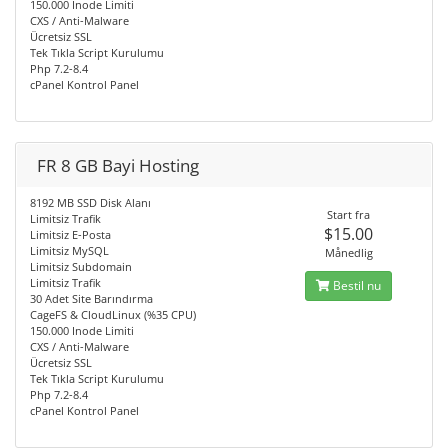
150.000 Inode Limiti
CXS / Anti-Malware
Ücretsiz SSL
Tek Tıkla Script Kurulumu
Php 7.2-8.4
cPanel Kontrol Panel
FR 8 GB Bayi Hosting
8192 MB SSD Disk Alanı
Start fra
Limitsiz Trafik
$15.00
Limitsiz E-Posta
Limitsiz MySQL
Månedlig
Limitsiz Subdomain
Limitsiz Trafik
Bestil nu
30 Adet Site Barındırma
CageFS & CloudLinux (%35 CPU)
150.000 Inode Limiti
CXS / Anti-Malware
Ücretsiz SSL
Tek Tıkla Script Kurulumu
Php 7.2-8.4
cPanel Kontrol Panel