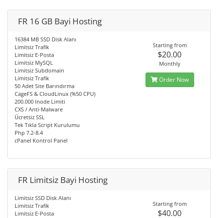
FR 16 GB Bayi Hosting
16384 MB SSD Disk Alanı
Starting from
Limitsiz Trafik
$20.00
Limitsiz E-Posta
Limitsiz MySQL
Monthly
Limitsiz Subdomain
Limitsiz Trafik
Order Now
50 Adet Site Barındırma
CageFS & CloudLinux (%50 CPU)
200.000 Inode Limiti
CXS / Anti-Malware
Ücretsiz SSL
Tek Tıkla Script Kurulumu
Php 7.2-8.4
cPanel Kontrol Panel
FR Limitsiz Bayi Hosting
Limitsiz SSD Disk Alanı
Starting from
Limitsiz Trafik
$40.00
Limitsiz E-Posta