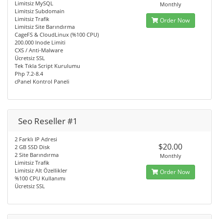
Limitsiz MySQL
Monthly
Limitsiz Subdomain
Limitsiz Trafik
Order Now
Limitsiz Site Barındırma
CageFS & CloudLinux (%100 CPU)
200.000 Inode Limiti
CXS / Anti-Malware
Ücretsiz SSL
Tek Tıkla Script Kurulumu
Php 7.2-8.4
cPanel Kontrol Paneli
Seo Reseller #1
2 Farklı IP Adresi
$20.00
2 GB SSD Disk
2 Site Barındırma
Monthly
Limitsiz Trafik
Limitsiz Alt Özellikler
Order Now
%100 CPU Kullanımı
Ücretsiz SSL