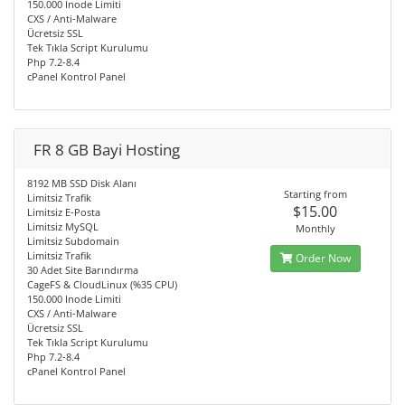
150.000 Inode Limiti
CXS / Anti-Malware
Ücretsiz SSL
Tek Tıkla Script Kurulumu
Php 7.2-8.4
cPanel Kontrol Panel
FR 8 GB Bayi Hosting
8192 MB SSD Disk Alanı
Starting from
Limitsiz Trafik
$15.00
Limitsiz E-Posta
Limitsiz MySQL
Monthly
Limitsiz Subdomain
Limitsiz Trafik
Order Now
30 Adet Site Barındırma
CageFS & CloudLinux (%35 CPU)
150.000 Inode Limiti
CXS / Anti-Malware
Ücretsiz SSL
Tek Tıkla Script Kurulumu
Php 7.2-8.4
cPanel Kontrol Panel