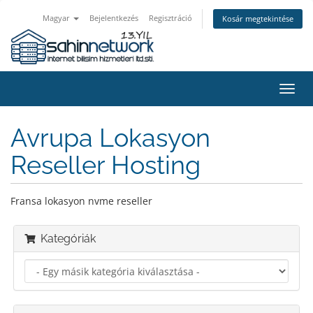
Magyar
Bejelentkezés
Regisztráció
Kosár megtekintése
Váltá
a
navig
Avrupa Lokasyon
Reseller Hosting
Fransa lokasyon nvme reseller
Kategóriák