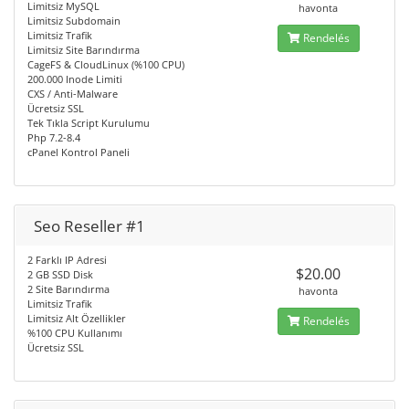
Limitsiz MySQL
havonta
Limitsiz Subdomain
Limitsiz Trafik
Rendelés
Limitsiz Site Barındırma
CageFS & CloudLinux (%100 CPU)
200.000 Inode Limiti
CXS / Anti-Malware
Ücretsiz SSL
Tek Tıkla Script Kurulumu
Php 7.2-8.4
cPanel Kontrol Paneli
Seo Reseller #1
2 Farklı IP Adresi
$20.00
2 GB SSD Disk
2 Site Barındırma
havonta
Limitsiz Trafik
Limitsiz Alt Özellikler
Rendelés
%100 CPU Kullanımı
Ücretsiz SSL