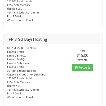
150.000 Inode Limiti
CXS / Anti-Malware
Ücretsiz SSL
Tek Tıkla Script Kurulumu
Php 7.2-8.4
cPanel Kontrol Panel
FR 8 GB Bayi Hosting
8192 MB SSD Disk Alanı
Akár
Limitsiz Trafik
$15.00
Limitsiz E-Posta
Limitsiz MySQL
havonta
Limitsiz Subdomain
Limitsiz Trafik
Rendelés
30 Adet Site Barındırma
CageFS & CloudLinux (%35 CPU)
150.000 Inode Limiti
CXS / Anti-Malware
Ücretsiz SSL
Tek Tıkla Script Kurulumu
Php 7.2-8.4
cPanel Kontrol Panel