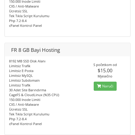
150.000 Inode Limiti
CXS / Anti-Malware
Ücretsiz SSL
Tek Tıkla Script Kurulumu
Php 7.2-8.4
cPanel Kontrol Panel
FR 8 GB Bayi Hosting
8192 MB SSD Disk Alanı
S početkom od
Limitsiz Trafik
$15.00
Limitsiz E-Posta
Limitsiz MySQL
Mjesečno
Limitsiz Subdomain
Limitsiz Trafik
Naruči
30 Adet Site Barındırma
CageFS & CloudLinux (%35 CPU)
150.000 Inode Limiti
CXS / Anti-Malware
Ücretsiz SSL
Tek Tıkla Script Kurulumu
Php 7.2-8.4
cPanel Kontrol Panel