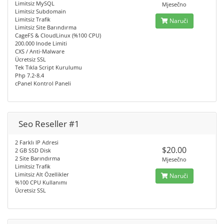
Limitsiz MySQL
Mjesečno
Limitsiz Subdomain
Limitsiz Trafik
Naruči
Limitsiz Site Barındırma
CageFS & CloudLinux (%100 CPU)
200.000 Inode Limiti
CXS / Anti-Malware
Ücretsiz SSL
Tek Tıkla Script Kurulumu
Php 7.2-8.4
cPanel Kontrol Paneli
Seo Reseller #1
2 Farklı IP Adresi
$20.00
2 GB SSD Disk
2 Site Barındırma
Mjesečno
Limitsiz Trafik
Limitsiz Alt Özellikler
Naruči
%100 CPU Kullanımı
Ücretsiz SSL