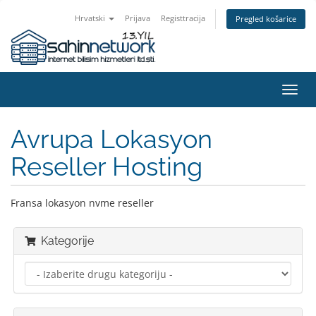
Hrvatski
Prijava
Registtracija
Pregled košarice
Preba
navig
Avrupa Lokasyon
Reseller Hosting
Fransa lokasyon nvme reseller
Kategorije