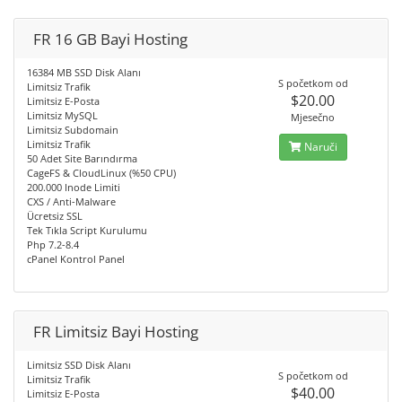
FR 16 GB Bayi Hosting
16384 MB SSD Disk Alanı
S početkom od
Limitsiz Trafik
$20.00
Limitsiz E-Posta
Limitsiz MySQL
Mjesečno
Limitsiz Subdomain
Limitsiz Trafik
Naruči
50 Adet Site Barındırma
CageFS & CloudLinux (%50 CPU)
200.000 Inode Limiti
CXS / Anti-Malware
Ücretsiz SSL
Tek Tıkla Script Kurulumu
Php 7.2-8.4
cPanel Kontrol Panel
FR Limitsiz Bayi Hosting
Limitsiz SSD Disk Alanı
S početkom od
Limitsiz Trafik
$40.00
Limitsiz E-Posta