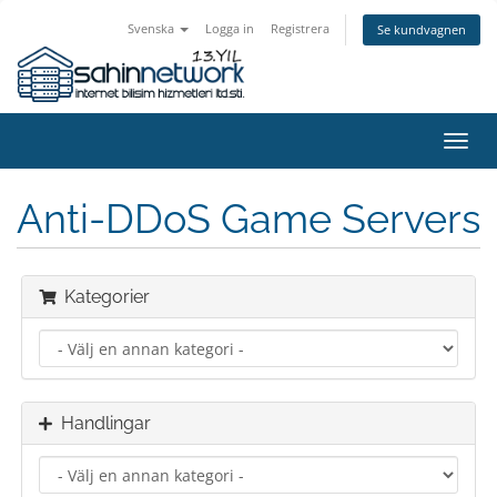
Svenska
Logga in
Registrera
Se kundvagnen
Växla
navig
Anti-DDoS Game Servers
Kategorier
Handlingar