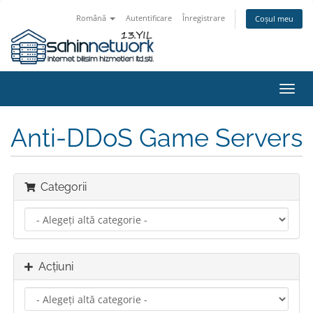
Română
Autentificare
Înregistrare
Coșul meu
Navi
Toggl
Anti-DDoS Game Servers
Categorii
Acțiuni