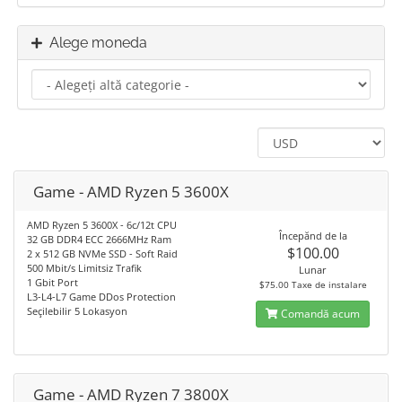
Alege moneda
Game - AMD Ryzen 5 3600X
AMD Ryzen 5 3600X - 6c/12t CPU
Începănd de la
32 GB DDR4 ECC 2666MHz Ram
$100.00
2 x 512 GB NVMe SSD - Soft Raid
500 Mbit/s Limitsiz Trafik
Lunar
1 Gbit Port
$75.00 Taxe de instalare
L3-L4-L7 Game DDos Protection
Seçilebilir 5 Lokasyon
Comandă acum
Game - AMD Ryzen 7 3800X