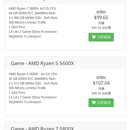
AMD Ryzen 7 3800X- 6c/12t CPU
從開始
64 GB DDR4 ECC 2666MHz Ram
$99.65
2 x 960 GB NVMe SSD - Soft Raid
500 Mbit/s Limitsiz Trafik
月繳
1 Gbit Port
$95.96 設定費
L3-L4-L7 Game DDos Protection
Seçilebilir 5 Lokasyon
立即購買
Game - AMD Ryzen 5 5600X
AMD Ryzen 5 5600X - 6c/12t CPU
從開始
32 GB DDR4 ECC 2666MHz Ram
$107.04
2 x 512 GB NVMe SSD - Soft Raid
500 Mbit/s Limitsiz Trafik
月繳
1 Gbit Port
$88.58 設定費
L3-L4-L7 Game DDos Protection
Seçilebilir 5 Lokasyon
立即購買
Game - AMD Ryzen 7 5800X