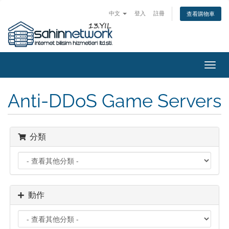
中文
登入
註冊
查看購物車
切
換
導
Anti-DDoS Game Servers
覽
分類
動作