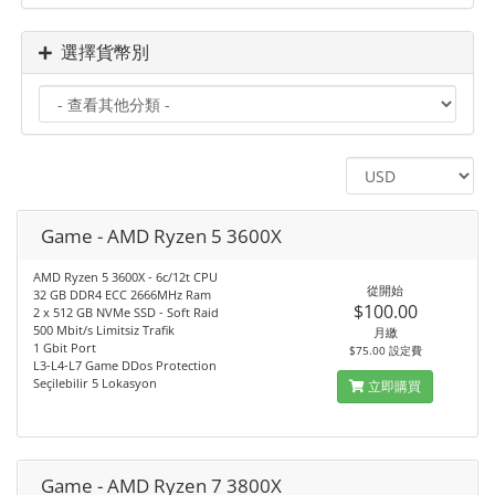
選擇貨幣別
Game - AMD Ryzen 5 3600X
AMD Ryzen 5 3600X - 6c/12t CPU
從開始
32 GB DDR4 ECC 2666MHz Ram
$100.00
2 x 512 GB NVMe SSD - Soft Raid
500 Mbit/s Limitsiz Trafik
月繳
1 Gbit Port
$75.00 設定費
L3-L4-L7 Game DDos Protection
Seçilebilir 5 Lokasyon
立即購買
Game - AMD Ryzen 7 3800X