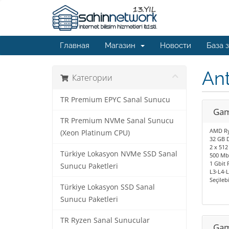
Главная
Магазин
Новости
База 
An
Категории
TR Premium EPYC Sanal Sunucu
Gam
TR Premium NVMe Sanal Sunucu
AMD Ry
(Xeon Platinum CPU)
32 GB 
2 x 512
Türkiye Lokasyon NVMe SSD Sanal
500 Mbi
1 Gbit 
Sunucu Paketleri
L3-L4-
Seçileb
Türkiye Lokasyon SSD Sanal
Sunucu Paketleri
TR Ryzen Sanal Sunucular
Gam