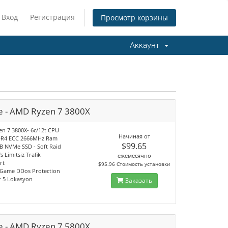
Вход
Регистрация
Просмотр корзины
Аккаунт
 - AMD Ryzen 7 3800X
n 7 3800X- 6c/12t CPU
Начиная от
DR4 ECC 2666MHz Ram
$99.65
GB NVMe SSD - Soft Raid
s Limitsiz Trafik
ежемесячно
rt
$95.96 Стоимость установки
 Game DDos Protection
ir 5 Lokasyon
Заказать
 - AMD Ryzen 7 5800X