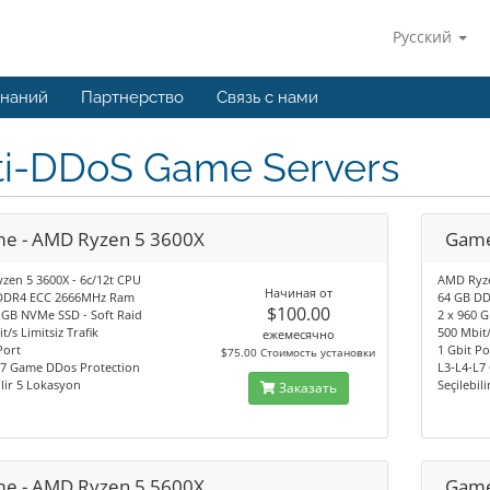
Русский
знаний
Партнерство
Связь с нами
ti-DDoS Game Servers
e - AMD Ryzen 5 3600X
Game
zen 5 3600X - 6c/12t CPU
AMD Ryze
Начиная от
DDR4 ECC 2666MHz Ram
64 GB D
$100.00
 GB NVMe SSD - Soft Raid
2 x 960 
t/s Limitsiz Trafik
500 Mbit/
ежемесячно
Port
1 Gbit Po
$75.00 Стоимость установки
L7 Game DDos Protection
L3-L4-L7
ilir 5 Lokasyon
Seçilebil
Заказать
e - AMD Ryzen 5 5600X
Game