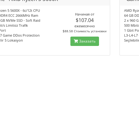
zen 5 5600X - 6c/12t CPU
AMD Ryze
Начиная от
DDR4 ECC 2666MHz Ram
64 GB D
$107.04
 GB NVMe SSD - Soft Raid
2 x 960 
t/s Limitsiz Trafik
500 Mbit/
ежемесячно
Port
1 Gbit Po
$88.58 Стоимость установки
L7 Game DDos Protection
L3-L4-L7
ilir 5 Lokasyon
Seçilebil
Заказать