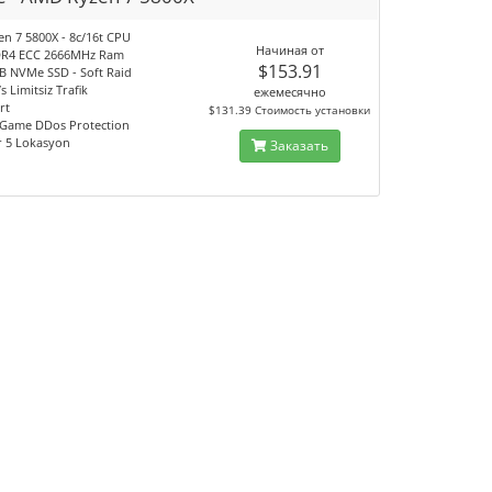
n 7 5800X - 8c/16t CPU
Начиная от
DR4 ECC 2666MHz Ram
$153.91
GB NVMe SSD - Soft Raid
s Limitsiz Trafik
ежемесячно
rt
$131.39 Стоимость установки
 Game DDos Protection
ir 5 Lokasyon
Заказать