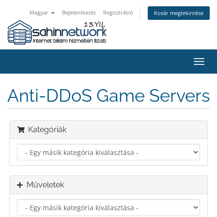
Magyar
Bejelentkezés
Regisztráció
Kosár megtekintése
Váltá
a
navig
Anti-DDoS Game Servers
Kategóriák
Műveletek