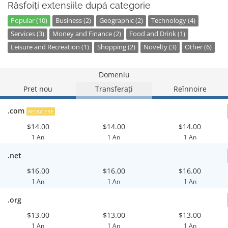
Răsfoiți extensiile după categorie
Popular (10)
Business (2)
Geographic (2)
Technology (4)
Services (3)
Money and Finance (2)
Food and Drink (1)
Leisure and Recreation (1)
Shopping (2)
Novelty (3)
Other (6)
Domeniu
Pret nou
Transferați
Reînnoire
.com
REDUCERE
$14.00
$14.00
$14.00
1 An
1 An
1 An
.net
$16.00
$16.00
$16.00
1 An
1 An
1 An
.org
$13.00
$13.00
$13.00
1 An
1 An
1 An