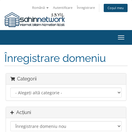
Română
Autentificare
Înregistrare
Coșul meu
Navi
Toggl
Înregistrare domeniu
Categorii
Acțiuni