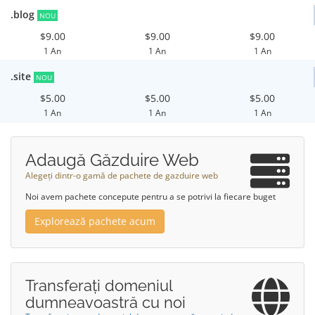
.blog
NOU
$9.00
$9.00
$9.00
1 An
1 An
1 An
.site
NOU
$5.00
$5.00
$5.00
1 An
1 An
1 An
Adaugă Găzduire Web
Alegeți dintr-o gamă de pachete de gazduire web
Noi avem pachete concepute pentru a se potrivi la fiecare buget
Explorează pachete acum
Transferați domeniul
dumneavoastră cu noi