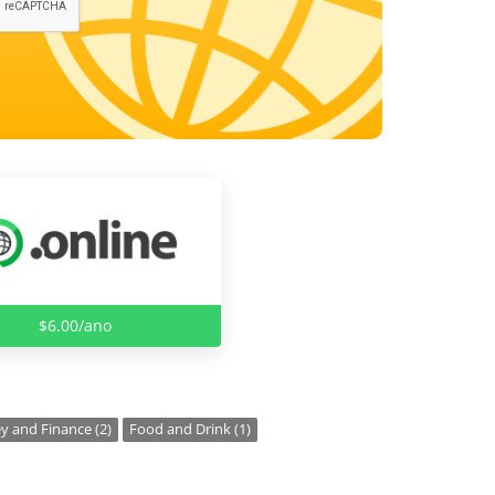
$6.00/ano
 and Finance (2)
Food and Drink (1)