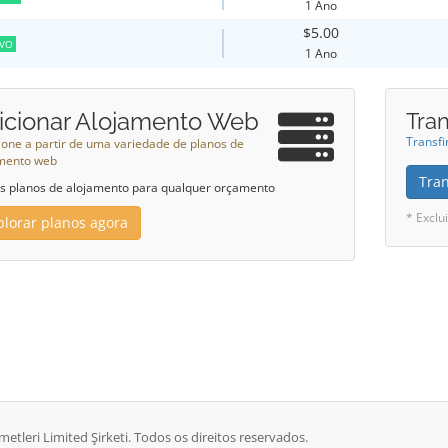
1 Ano
$5.00
VO
1 Ano
icionar Alojamento Web
Tran
Transfi
ione a partir de uma variedade de planos de
mento web
Tra
 planos de alojamento para qualquer orçamento
* Excl
plorar planos agora
etleri Limited Şirketi. Todos os direitos reservados.