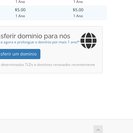
1 Ano
1 Ano
$5.00
$5.00
1 Ano
1 Ano
sferir domínio para nós
ra agora e prolongue o domínio por mais 1 ano!*
nsferir um domínio
ui determinados TLDs e domínios renovados recentemente