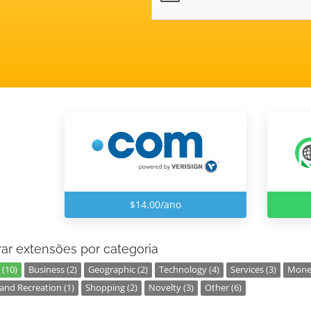
$14.00/ano
ar extensões por categoria
 (10)
Business (2)
Geographic (2)
Technology (4)
Services (3)
Money
and Recreation (1)
Shopping (2)
Novelty (3)
Other (6)