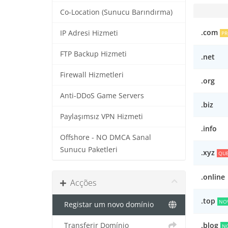
Co-Location (Sunucu Barındırma)
.com
IP Adresi Hizmeti
P
FTP Backup Hizmeti
.net
Firewall Hizmetleri
.org
Anti-DDoS Game Servers
.biz
Paylaşımsız VPN Hizmeti
.info
Offshore - NO DMCA Sanal
Sunucu Paketleri
.xyz
QU
.online
Acções
.top
NO
Registar um novo domínio
.blog
Transferir Domínio
N