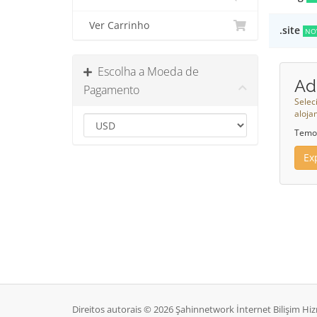
Ver Carrinho
.site
NO
Escolha a Moeda de
Ad
Pagamento
Selec
aloja
Temos
Ex
Direitos autorais © 2026 Şahinnetwork İnternet Bilişim Hizm