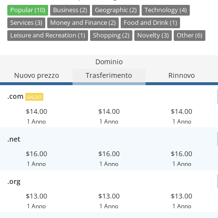
Popular (10)
Business (2)
Geographic (2)
Technology (4)
Services (3)
Money and Finance (2)
Food and Drink (1)
Leisure and Recreation (1)
Shopping (2)
Novelty (3)
Other (6)
Dominio
Nuovo prezzo
Trasferimento
Rinnovo
.com
SALDO
$14.00
$14.00
$14.00
1 Anno
1 Anno
1 Anno
.net
$16.00
$16.00
$16.00
1 Anno
1 Anno
1 Anno
.org
$13.00
$13.00
$13.00
1 Anno
1 Anno
1 Anno