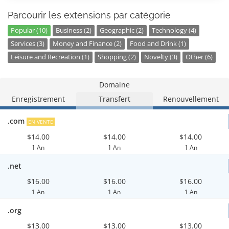
Parcourir les extensions par catégorie
Popular (10)
Business (2)
Geographic (2)
Technology (4)
Services (3)
Money and Finance (2)
Food and Drink (1)
Leisure and Recreation (1)
Shopping (2)
Novelty (3)
Other (6)
Domaine
Enregistrement
Transfert
Renouvellement
.com
EN VENTE
$14.00
$14.00
$14.00
1 An
1 An
1 An
.net
$16.00
$16.00
$16.00
1 An
1 An
1 An
.org
$13.00
$13.00
$13.00