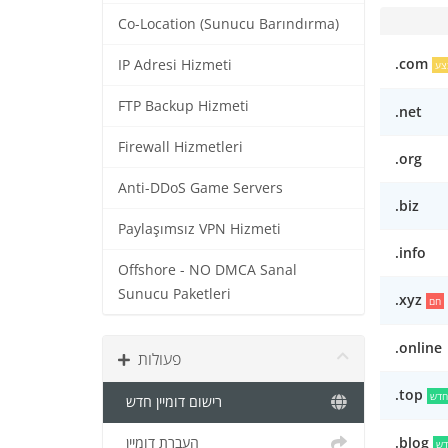
Co-Location (Sunucu Barındırma)
.com
IP Adresi Hizmeti
צע
FTP Backup Hizmeti
.net
Firewall Hizmetleri
.org
Anti-DDoS Game Servers
.biz
Paylaşımsız VPN Hizmeti
.info
Offshore - NO DMCA Sanal
Sunucu Paketleri
.xyz
חם
.online
פעולות
.top
חדש
רישום דומיין חדש
.blog
העברת דומיין
דש