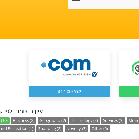
$14.00/שנה
עיון בסיומות לפי ק
 (10)
Business (2)
Geographic (2)
Technology (4)
Services (3)
Money
and Recreation (1)
Shopping (2)
Novelty (3)
Other (6)