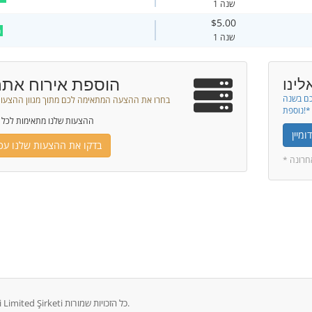
1 שנה
$5.00
ח
1 שנה
הוספת אירוח אתר
לינו
כם בשנה
בחרו את ההצעה המתאימה לכם מתוך מגוון ההצעות
נוספת!*
ההצעות שלנו מתאימות לכל 
מיין
בדקו את ההצעות שלנו עכש
* רונה
זכויות יוצרים © 2026 Şahinnetwork İnternet Bilişim Hizmetleri Limited Şirketi כל הזכויות שמורות.