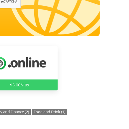
$6.00/שנה
 and Finance (2)
Food and Drink (1)