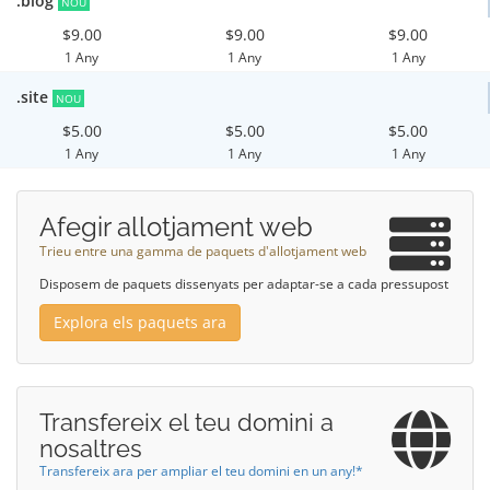
.blog
NOU
$9.00
$9.00
$9.00
1 Any
1 Any
1 Any
.site
NOU
$5.00
$5.00
$5.00
1 Any
1 Any
1 Any
Afegir allotjament web
Trieu entre una gamma de paquets d'allotjament web
Disposem de paquets dissenyats per adaptar-se a cada pressupost
Explora els paquets ara
Transfereix el teu domini a
nosaltres
Transfereix ara per ampliar el teu domini en un any!*