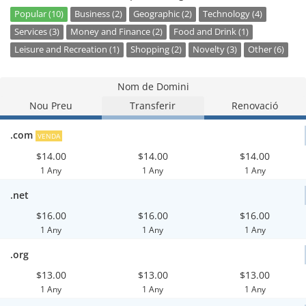
Popular (10)
Business (2)
Geographic (2)
Technology (4)
Services (3)
Money and Finance (2)
Food and Drink (1)
Leisure and Recreation (1)
Shopping (2)
Novelty (3)
Other (6)
Nom de Domini
Nou Preu
Transferir
Renovació
.com
VENDA
$14.00
$14.00
$14.00
1 Any
1 Any
1 Any
.net
$16.00
$16.00
$16.00
1 Any
1 Any
1 Any
.org
$13.00
$13.00
$13.00
1 Any
1 Any
1 Any