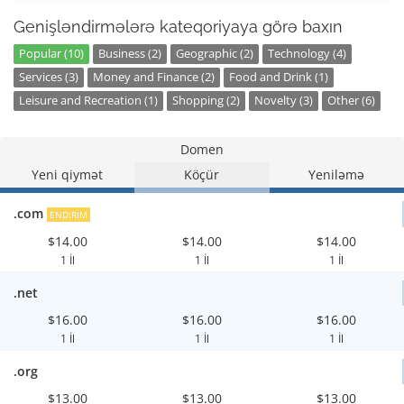
Genişləndirmələrə kateqoriyaya görə baxın
Popular (10)
Business (2)
Geographic (2)
Technology (4)
Services (3)
Money and Finance (2)
Food and Drink (1)
Leisure and Recreation (1)
Shopping (2)
Novelty (3)
Other (6)
Domen
Yeni qiymət
Köçür
Yeniləmə
.com
ENDIRIM
$14.00
$14.00
$14.00
1 İl
1 İl
1 İl
.net
$16.00
$16.00
$16.00
1 İl
1 İl
1 İl
.org
$13.00
$13.00
$13.00