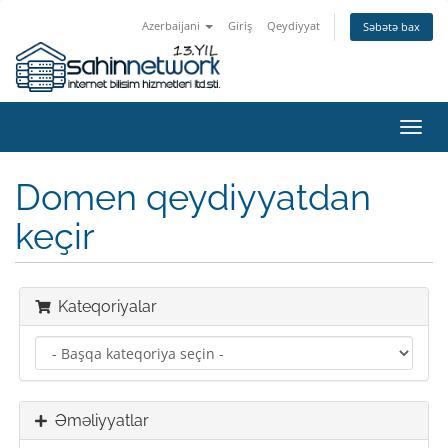
Azerbaijani
Giriş
Qeydiyyat
Səbətə bax
Naviq
keçid
Domen qeydiyyatdan
keçir
Kateqoriyalar
Əməliyyatlar