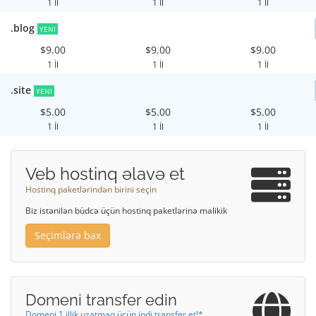
1 İl
1 İl
1 İl
.blog
YENI
$9.00
$9.00
$9.00
1 İl
1 İl
1 İl
.site
YENI
$5.00
$5.00
$5.00
1 İl
1 İl
1 İl
Veb hostinq əlavə et
Hostinq paketlərindən birini seçin
Biz istənilən büdcə üçün hostinq paketlərinə malikik
Seçimlərə bax
Domeni transfer edin
Domeni 1 illik uzatmaq üçün indi transfer et!*