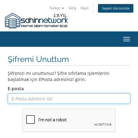
Türkçe
Giriş
Kayıt
Sepeti Görüntüle
Gezi
değiş
Şifremi Unuttum
Şifrenizi mi unuttunuz? Şifre sıfırlama işlemlerini
başlatmak için EPosta adresinizi girin.
E-posta