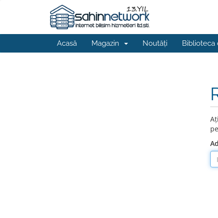
Acasă
Magazin
Noutăți
Biblioteca
Aț
pe
Ad