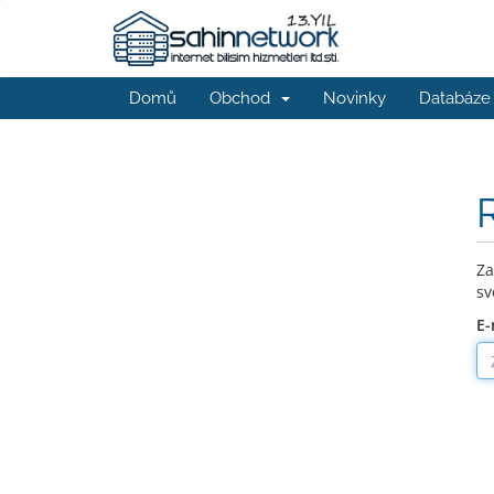
Domů
Obchod
Novinky
Databáze 
Za
sv
E-