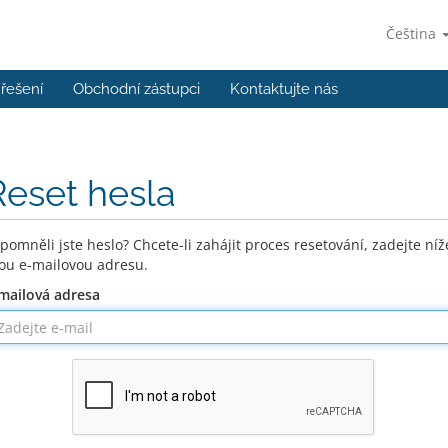
Čeština
řešení
Obchodní zástupci
Kontaktujte nás
Reset hesla
pomněli jste heslo? Chcete-li zahájit proces resetování, zadejte níž
ou e-mailovou adresu.
mailová adresa