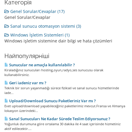
Категорія
Genel Sorular/Cevaplar (17)
Genel Sorular/Cevaplar
Sanal sunucu otomasyon sistemi (3)
Windows İşletim Sistemleri (1)
Windows işletim sistemine dair bilgi ve hata çözümleri
Найпопулярніші
Sunucular ne amaçla kullanılabilir ?
Kiraladığınız sunucuları hosting,oyun,radyo,ses sunucusu olarak
kullanabilirsiniz.
Geri iadeniz var mı ?
Teknik bir sorun yaşanmadığı sürece fiziksel ve sanal sunucu hizmetlerinde
iade...
Upload/Download Sunucu Paketleriniz Var mı ?
Evet upload/download yapabileceğiniz paketlerimiz mevcut.Fransa ve Almanya
lokasyon üzerindeki...
Sanal Sunucuları Ne Kadar Sürede Teslim Ediyorsunuz ?
Yoğunluk durumuna göre ortalama 30 dakika ile 4 saat içerisinde hizmetiniz
aktif edilecektir....