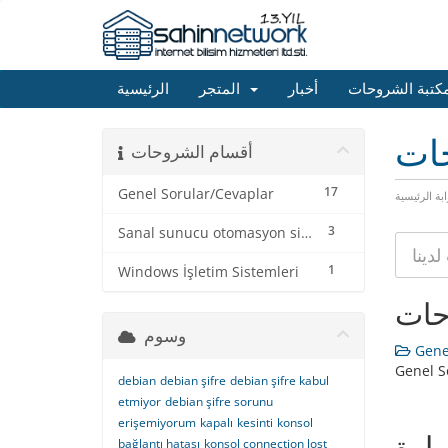
كتبة الشروحات
أخبار
المتجر
الرئيسية
حات
أقسام الشروحات
17
Genel Sorular/Cevaplar
ابة الرئيسية
3
Sanal sunucu otomasyon sistemi
1
Windows İşletim Sistemleri
حات
وسوم
Genel
Genel S
debian
debian şifre
debian şifre kabul
etmiyor
debian şifre sorunu
erişemiyorum
kapalı
kesinti
konsol
يارة
bağlantı hatası
konsol connection lost