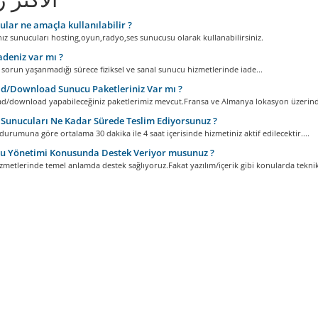
lar ne amaçla kullanılabilir ?
nız sunucuları hosting,oyun,radyo,ses sunucusu olarak kullanabilirsiniz.
adeniz var mı ?
 sorun yaşanmadığı sürece fiziksel ve sanal sunucu hizmetlerinde iade...
/Download Sunucu Paketleriniz Var mı ?
ad/download yapabileceğiniz paketlerimiz mevcut.Fransa ve Almanya lokasyon üzerinde
Sunucuları Ne Kadar Sürede Teslim Ediyorsunuz ?
urumuna göre ortalama 30 dakika ile 4 saat içerisinde hizmetiniz aktif edilecektir....
u Yönetimi Konusunda Destek Veriyor musunuz ?
metlerinde temel anlamda destek sağlıyoruz.Fakat yazılım/içerik gibi konularda teknik