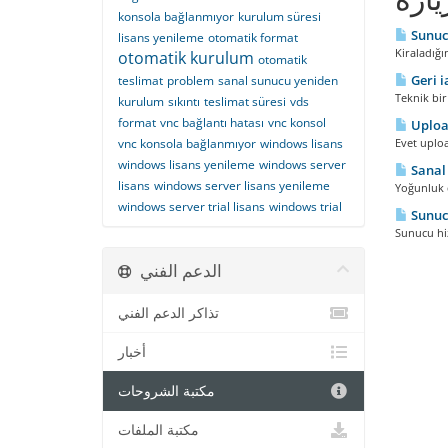
konsola bağlanmıyor
kurulum süresi
Sunucu
lisans yenileme
otomatik format
Kiraladığı
otomatik kurulum
otomatik
Geri i
teslimat
problem
sanal sunucu yeniden
Teknik bir
kurulum
sıkıntı
teslimat süresi
vds
format
vnc bağlantı hatası
vnc konsol
Upload
vnc konsola bağlanmıyor
windows lisans
Evet uplo
windows lisans yenileme
windows server
Sanal 
lisans
windows server lisans yenileme
Yoğunluk d
windows server trial lisans
windows trial
Sunuc
Sunucu hiz
الدعم الفني
تذاكر الدعم الفني
أخبار
مكتبة الشروحات
مكتبة الملفات