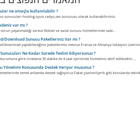
lar ne amaçla kullanılabilir ?
nız sunucuları hosting,oyun,radyo,ses sunucusu olarak kullanabilirsiniz.
adeniz var mı ?
 sorun yaşanmadığı sürece fiziksel ve sanal sunucu hizmetlerinde iade...
/Download Sunucu Paketleriniz Var mı ?
ad/download yapabileceğiniz paketlerimiz mevcut.Fransa ve Almanya lokasyon üzerinde
Sunucuları Ne Kadar Sürede Teslim Ediyorsunuz ?
urumuna göre ortalama 30 dakika ile 4 saat içerisinde hizmetiniz aktif edilecektir....
u Yönetimi Konusunda Destek Veriyor musunuz ?
metlerinde temel anlamda destek sağlıyoruz.Fakat yazılım/içerik gibi konularda teknik