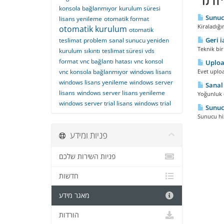
konsola bağlanmıyor
kurulum süresi
Sunucu
lisans yenileme
otomatik format
Kiraladığı
otomatik kurulum
otomatik
Geri i
teslimat
problem
sanal sunucu yeniden
Teknik bir
kurulum
sıkıntı
teslimat süresi
vds
format
vnc bağlantı hatası
vnc konsol
Upload
vnc konsola bağlanmıyor
windows lisans
Evet uplo
windows lisans yenileme
windows server
Sanal 
lisans
windows server lisans yenileme
Yoğunluk d
windows server trial lisans
windows trial
Sunuc
Sunucu hiz
פניות ומידע
פניות השירות שלכם
חדשות
מאגר מידע
הורדות