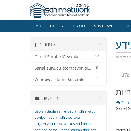
פים
מאגר מידע
חדשות
חנות
בית
דע
קטגוריות
17
Genel Sorular/Cevaplar
ורטל ראשי
3
Sanal sunucu otomasyon sistemi
1
Windows İşletim Sistemleri
יות
ענן תגיות
Genel
Genel S
debian
debian şifre
debian şifre kabul
etmiyor
debian şifre sorunu
erişemiyorum
kapalı
kesinti
konsol
ותר
bağlantı hatası
konsol connection lost