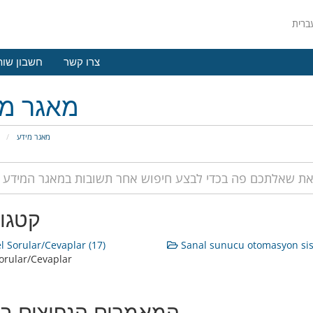
צרו קשר
חשבון שות
מאגר מי
מאגר מידע
פ
קטגור
 Sorular/Cevaplar (17)
Sanal sunucu otomasyon sis
orular/Cevaplar
המאמרים הנפוצים בי