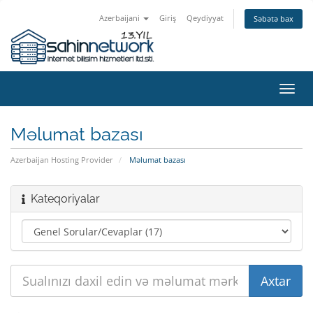
Azerbaijani
Giriş
Qeydiyyat
Səbətə bax
Naviq
keçid
Məlumat bazası
Azerbaijan Hosting Provider
Məlumat bazası
Kateqoriyalar