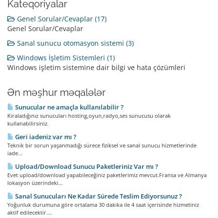
Kateqoriyalar
Genel Sorular/Cevaplar (17)
Genel Sorular/Cevaplar
Sanal sunucu otomasyon sistemi (3)
Windows İşletim Sistemleri (1)
Windows işletim sistemine dair bilgi ve hata çözümleri
Ən məşhur məqalələr
Sunucular ne amaçla kullanılabilir ?
Kiraladığınız sunucuları hosting,oyun,radyo,ses sunucusu olarak
kullanabilirsiniz.
Geri iadeniz var mı ?
Teknik bir sorun yaşanmadığı sürece fiziksel ve sanal sunucu hizmetlerinde
iade...
Upload/Download Sunucu Paketleriniz Var mı ?
Evet upload/download yapabileceğiniz paketlerimiz mevcut.Fransa ve Almanya
lokasyon üzerindeki...
Sanal Sunucuları Ne Kadar Sürede Teslim Ediyorsunuz ?
Yoğunluk durumuna göre ortalama 30 dakika ile 4 saat içerisinde hizmetiniz
aktif edilecektir....