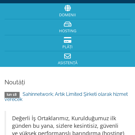
DOMENII
HOSTING
PLĂȚI
ASISTENȚĂ
Noutăți
Sahinnetwork; Artık Limited Şirketi olarak hizmet
Iun 18
verecek
Değerli İş Ortaklarımız, Kurulduğumuz ilk
günden bu yana, sizlere kesintisiz, güvenli
ve yüksek performanslı barındırma (hosting)