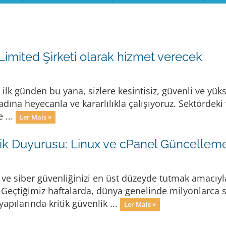
Limited Şirketi olarak hizmet verecek
ilk günden bu yana, sizlere kesintisiz, güvenli ve yü
dına heyecanla ve kararlılıkla çalışıyoruz. Sektördeki 
 ...
Ler Mais »
lik Duyurusu: Linux ve cPanel Güncellem
i ve siber güvenliğinizi en üst düzeyde tutmak amacıyla
. Geçtiğimiz haftalarda, dünya genelinde milyonlarca 
apılarında kritik güvenlik ...
Ler Mais »