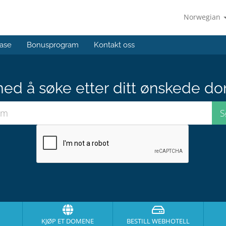
Norwegian
ase
Bonusprogram
Kontakt oss
med å søke etter ditt ønskede do
KJØP ET DOMENE
BESTILL WEBHOTELL