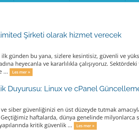
imited Şirketi olarak hizmet verecek
ilk günden bu yana, sizlere kesintisiz, güvenli ve yü
dına heyecanla ve kararlılıkla çalışıyoruz. Sektördeki 
 ...
Les mer »
lik Duyurusu: Linux ve cPanel Güncellem
i ve siber güvenliğinizi en üst düzeyde tutmak amacıyla
. Geçtiğimiz haftalarda, dünya genelinde milyonlarca 
apılarında kritik güvenlik ...
Les mer »