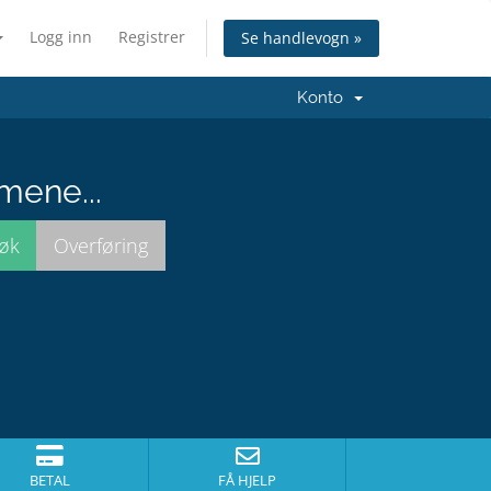
Logg inn
Registrer
Se handlevogn »
Konto
mene...
BETAL
FÅ HJELP