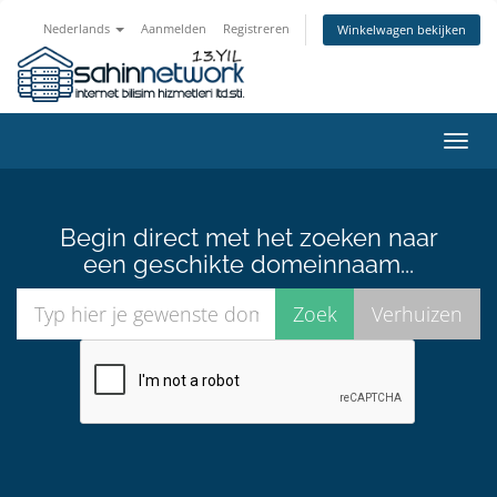
Nederlands
Aanmelden
Registreren
Winkelwagen bekijken
Navig
in-/u
Begin direct met het zoeken naar
een geschikte domeinnaam...