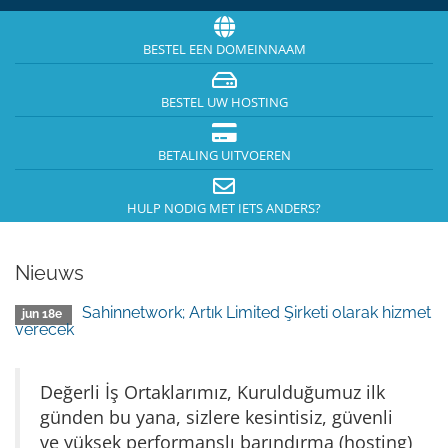
BESTEL EEN DOMEINNAAM
BESTEL UW HOSTING
BETALING UITVOEREN
HULP NODIG MET IETS ANDERS?
Nieuws
Sahinnetwork; Artık Limited Şirketi olarak hizmet
jun 18e
verecek
Değerli İş Ortaklarımız, Kurulduğumuz ilk
günden bu yana, sizlere kesintisiz, güvenli
ve yüksek performanslı barındırma (hosting)