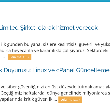
Limited Şirketi olarak hizmet verecek
ilk günden bu yana, sizlere kesintisiz, güvenli ve yü
dına heyecanla ve kararlılıkla çalışıyoruz. Sektördeki 
 ...
Leia mais... »
ik Duyurusu: Linux ve cPanel Güncelleme
i ve siber güvenliğinizi en üst düzeyde tutmak amacıyla
. Geçtiğimiz haftalarda, dünya genelinde milyonlarca 
apılarında kritik güvenlik ...
Leia mais... »