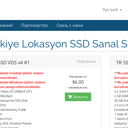
Русский
знаний
Партнерство
Связь с нами
kiye Lokasyon SSD Sanal S
SSD VDS v4 #1
10 Доступно
TR S
kette Freebsd işletim sistemi
**
Bu pak
Начиная от
mamaktadır.
kurulam
$6.00
akette Windows işletim sistemi
**
Bu pak
ası tavsiye edilmemektedir.
kurulmas
ежемесячно
el Xeon E5-2690v4 CPU
2 x Inte
DR4 Ram
2 GB DD
Заказать
nterprise SSD Disk
50 GB En
 CPU
2 Core C
ndirilmemiş Trafik
Limitlend
IP
1 Adet IP
t/s Port
1 Gbit/s 
ş VDS Yönetim Paneli
Gelişmiş
nsol Sistemi
Uzak Kon