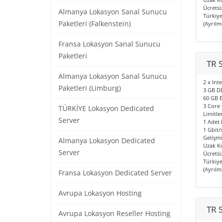
Ücrets
Almanya Lokasyon Sanal Sunucu
Türkiye
Paketleri (Falkenstein)
(Ayrılm
Fransa Lokasyon Sanal Sunucu
Paketleri
TR 
Almanya Lokasyon Sanal Sunucu
2 x Int
Paketleri (Limburg)
3 GB D
60 GB E
3 Core
TÜRKİYE Lokasyon Dedicated
Limitle
Server
1 Adet 
1 Gbit/
Gelişmi
Almanya Lokasyon Dedicated
Uzak Ko
Server
Ücrets
Türkiye
(Ayrılm
Fransa Lokasyon Dedicated Server
Avrupa Lokasyon Hosting
TR 
Avrupa Lokasyon Reseller Hosting