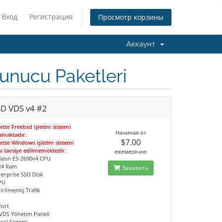
Вход
Регистрация
Просмотр корзины
Аккаунт
unucu Paketleri
SD VDS v4 #2
ette Freebsd işletim sistemi
Начиная от
amaktadır.
$7.00
ette Windows işletim sistemi
ı tavsiye edilmemektedir.
ежемесячно
l Xeon E5-2690v4 CPU
R4 Ram
Заказать
terprise SSD Disk
PU
irilmemiş Trafik
Port
 VDS Yönetim Paneli
sol Sistemi