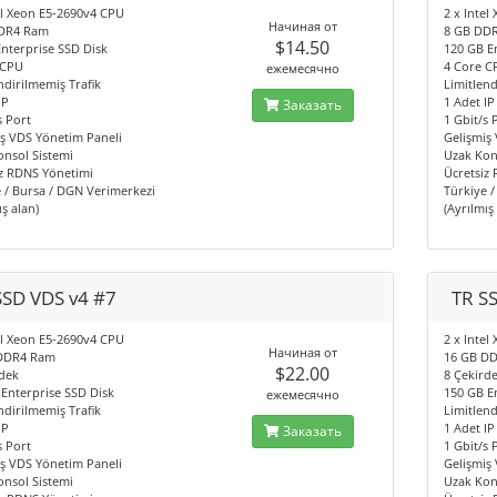
el Xeon E5-2690v4 CPU
2 x Inte
Начиная от
DR4 Ram
8 GB DD
$14.50
nterprise SSD Disk
120 GB E
 CPU
4 Core C
ежемесячно
ndirilmemiş Trafik
Limitlend
IP
1 Adet IP
Заказать
s Port
1 Gbit/s 
ş VDS Yönetim Paneli
Gelişmiş
nsol Sistemi
Uzak Kon
iz RDNS Yönetimi
Ücretsiz
 / Bursa / DGN Verimerkezi
Türkiye 
ış alan)
(Ayrılmış
SSD VDS v4 #7
TR S
el Xeon E5-2690v4 CPU
2 x Inte
Начиная от
DDR4 Ram
16 GB D
$22.00
dek
8 Çekird
Enterprise SSD Disk
150 GB E
ежемесячно
ndirilmemiş Trafik
Limitlend
IP
1 Adet IP
Заказать
s Port
1 Gbit/s 
ş VDS Yönetim Paneli
Gelişmiş
nsol Sistemi
Uzak Kon