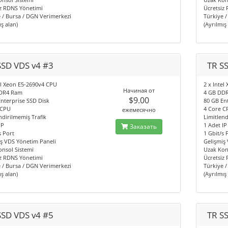
iz RDNS Yönetimi
Ücretsiz
 / Bursa / DGN Verimerkezi
Türkiye 
ış alan)
(Ayrılmış
SSD VDS v4 #3
TR S
el Xeon E5-2690v4 CPU
2 x Inte
Начиная от
DR4 Ram
4 GB DD
$9.00
nterprise SSD Disk
80 GB En
 CPU
4 Core C
ежемесячно
ndirilmemiş Trafik
Limitlend
IP
1 Adet IP
Заказать
s Port
1 Gbit/s 
ş VDS Yönetim Paneli
Gelişmiş
nsol Sistemi
Uzak Kon
iz RDNS Yönetimi
Ücretsiz
 / Bursa / DGN Verimerkezi
Türkiye 
ış alan)
(Ayrılmış
SSD VDS v4 #5
TR S