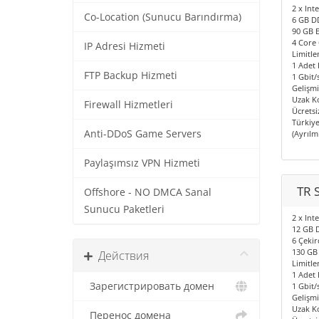
2 x Int
Co-Location (Sunucu Barındırma)
6 GB D
90 GB E
4 Core
IP Adresi Hizmeti
Limitle
1 Adet 
FTP Backup Hizmeti
1 Gbit/
Gelişmi
Uzak Ko
Firewall Hizmetleri
Ücrets
Türkiye
Anti-DDoS Game Servers
(Ayrılm
Paylaşımsız VPN Hizmeti
TR 
Offshore - NO DMCA Sanal
Sunucu Paketleri
2 x Int
12 GB 
6 Çekir
130 GB 
Действия
Limitle
1 Adet 
Зарегистрировать домен
1 Gbit/
Gelişmi
Uzak Ko
Перенос домена