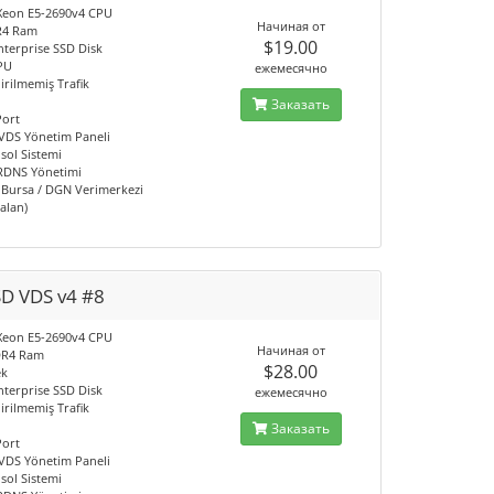
l Xeon E5-2690v4 CPU
Начиная от
R4 Ram
$19.00
nterprise SSD Disk
PU
ежемесячно
irilmemiş Trafik
Заказать
Port
 VDS Yönetim Paneli
sol Sistemi
 RDNS Yönetimi
/ Bursa / DGN Verimerkezi
 alan)
SD VDS v4 #8
l Xeon E5-2690v4 CPU
Начиная от
DR4 Ram
$28.00
ek
nterprise SSD Disk
ежемесячно
irilmemiş Trafik
Заказать
Port
 VDS Yönetim Paneli
sol Sistemi