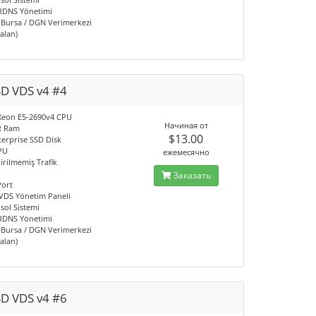
 RDNS Yönetimi
/ Bursa / DGN Verimerkezi
 alan)
SD VDS v4 #4
l Xeon E5-2690v4 CPU
Начиная от
R Ram
$13.00
terprise SSD Disk
PU
ежемесячно
irilmemiş Trafik
Заказать
Port
 VDS Yönetim Paneli
sol Sistemi
 RDNS Yönetimi
/ Bursa / DGN Verimerkezi
 alan)
SD VDS v4 #6