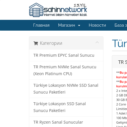
Главная
Магазин
Новости
База 
Tür
Категории
TR Premium EPYC Sanal Sunucu
TR 
TR Premium NVMe Sanal Sunucu
**
Bu pa
(Xeon Platinum CPU)
kurula
**
Bu p
Türkiye Lokasyon NVMe SSD Sanal
kurulm
2 x Int
Sunucu Paketleri
2 GB D
30 GB E
Türkiye Lokasyon SSD Sanal
2 Core
Limitle
Sunucu Paketleri
1 Adet 
100 Mbi
TR Ryzen Sanal Sunucular
Gelişmi
Uzak Ko