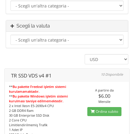
Scegli la valuta
TR SSD VDS v4 #1
10 Disponibile
**
Bu pakette Freebsd işletim sistemi
A partire da
kurulamamaktadır.
$6.00
**
Bu pakette Windows işletim sistemi
kurulması tavsiye edilmemektedir.
Mensile
2 x Intel Xeon E5-2690v4 CPU
2 GB DDR4 Ram
Ordina subito
30 GB Enterprise SSD Disk
2 Core CPU
Limitlendirilmemiş Trafik
1 Adet IP