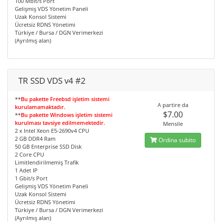
100 Mbit/s Port
Gelişmiş VDS Yönetim Paneli
Uzak Konsol Sistemi
Ücretsiz RDNS Yönetimi
Türkiye / Bursa / DGN Verimerkezi
(Ayrılmış alan)
TR SSD VDS v4 #2
**
Bu pakette Freebsd işletim sistemi
A partire da
kurulamamaktadır.
$7.00
**
Bu pakette Windows işletim sistemi
kurulması tavsiye edilmemektedir.
Mensile
2 x Intel Xeon E5-2690v4 CPU
2 GB DDR4 Ram
Ordina subito
50 GB Enterprise SSD Disk
2 Core CPU
Limitlendirilmemiş Trafik
1 Adet IP
1 Gbit/s Port
Gelişmiş VDS Yönetim Paneli
Uzak Konsol Sistemi
Ücretsiz RDNS Yönetimi
Türkiye / Bursa / DGN Verimerkezi
(Ayrılmış alan)