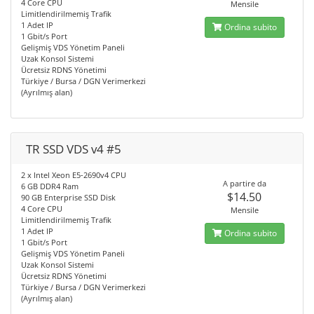
4 Core CPU
Mensile
Limitlendirilmemiş Trafik
1 Adet IP
Ordina subito
1 Gbit/s Port
Gelişmiş VDS Yönetim Paneli
Uzak Konsol Sistemi
Ücretsiz RDNS Yönetimi
Türkiye / Bursa / DGN Verimerkezi
(Ayrılmış alan)
TR SSD VDS v4 #5
2 x Intel Xeon E5-2690v4 CPU
A partire da
6 GB DDR4 Ram
$14.50
90 GB Enterprise SSD Disk
4 Core CPU
Mensile
Limitlendirilmemiş Trafik
1 Adet IP
Ordina subito
1 Gbit/s Port
Gelişmiş VDS Yönetim Paneli
Uzak Konsol Sistemi
Ücretsiz RDNS Yönetimi
Türkiye / Bursa / DGN Verimerkezi
(Ayrılmış alan)