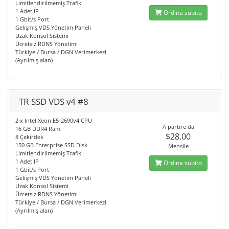
Limitlendirilmemiş Trafik
1 Adet IP
Ordina subito
1 Gbit/s Port
Gelişmiş VDS Yönetim Paneli
Uzak Konsol Sistemi
Ücretsiz RDNS Yönetimi
Türkiye / Bursa / DGN Verimerkezi
(Ayrılmış alan)
TR SSD VDS v4 #8
2 x Intel Xeon E5-2690v4 CPU
A partire da
16 GB DDR4 Ram
$28.00
8 Çekirdek
150 GB Enterprise SSD Disk
Mensile
Limitlendirilmemiş Trafik
1 Adet IP
Ordina subito
1 Gbit/s Port
Gelişmiş VDS Yönetim Paneli
Uzak Konsol Sistemi
Ücretsiz RDNS Yönetimi
Türkiye / Bursa / DGN Verimerkezi
(Ayrılmış alan)