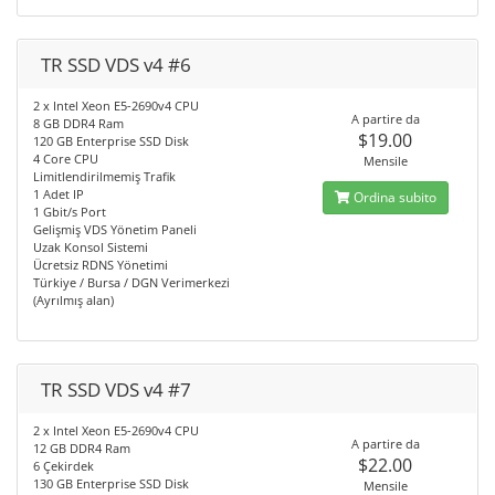
TR SSD VDS v4 #6
2 x Intel Xeon E5-2690v4 CPU
A partire da
8 GB DDR4 Ram
$19.00
120 GB Enterprise SSD Disk
4 Core CPU
Mensile
Limitlendirilmemiş Trafik
1 Adet IP
Ordina subito
1 Gbit/s Port
Gelişmiş VDS Yönetim Paneli
Uzak Konsol Sistemi
Ücretsiz RDNS Yönetimi
Türkiye / Bursa / DGN Verimerkezi
(Ayrılmış alan)
TR SSD VDS v4 #7
2 x Intel Xeon E5-2690v4 CPU
A partire da
12 GB DDR4 Ram
$22.00
6 Çekirdek
130 GB Enterprise SSD Disk
Mensile