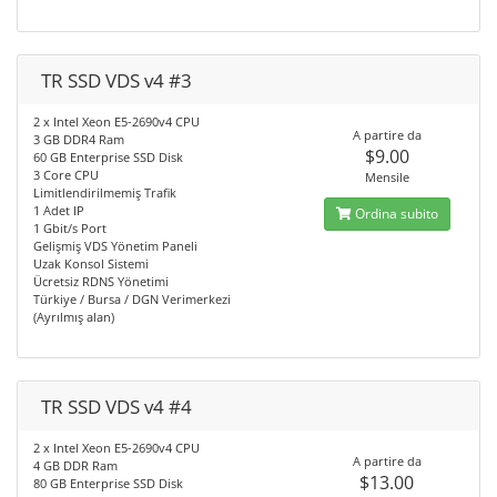
TR SSD VDS v4 #3
2 x Intel Xeon E5-2690v4 CPU
A partire da
3 GB DDR4 Ram
$9.00
60 GB Enterprise SSD Disk
3 Core CPU
Mensile
Limitlendirilmemiş Trafik
1 Adet IP
Ordina subito
1 Gbit/s Port
Gelişmiş VDS Yönetim Paneli
Uzak Konsol Sistemi
Ücretsiz RDNS Yönetimi
Türkiye / Bursa / DGN Verimerkezi
(Ayrılmış alan)
TR SSD VDS v4 #4
2 x Intel Xeon E5-2690v4 CPU
A partire da
4 GB DDR Ram
$13.00
80 GB Enterprise SSD Disk