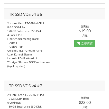
TR SSD VDS v4 #6
2 x Intel Xeon E5-2690v4 CPU
從開始
8 GB DDR4 Ram
$19.00
120 GB Enterprise SSD Disk
4 Core CPU
月繳
Limitlendirilmemiş Trafik
1 Adet IP
立即購買
1 Gbit/s Port
Gelişmiş VDS Yönetim Paneli
Uzak Konsol Sistemi
Ücretsiz RDNS Yönetimi
Türkiye / Bursa / DGN Verimerkezi
(Ayrılmış alan)
TR SSD VDS v4 #7
2 x Intel Xeon E5-2690v4 CPU
從開始
12 GB DDR4 Ram
$22.00
6 Çekirdek
130 GB Enterprise SSD Disk
月繳