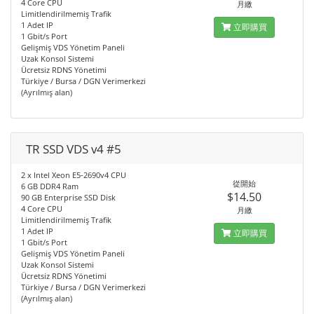
4 Core CPU
月繳
Limitlendirilmemiş Trafik
1 Adet IP
立即購買
1 Gbit/s Port
Gelişmiş VDS Yönetim Paneli
Uzak Konsol Sistemi
Ücretsiz RDNS Yönetimi
Türkiye / Bursa / DGN Verimerkezi
(Ayrılmış alan)
TR SSD VDS v4 #5
2 x Intel Xeon E5-2690v4 CPU
從開始
6 GB DDR4 Ram
$14.50
90 GB Enterprise SSD Disk
4 Core CPU
月繳
Limitlendirilmemiş Trafik
1 Adet IP
立即購買
1 Gbit/s Port
Gelişmiş VDS Yönetim Paneli
Uzak Konsol Sistemi
Ücretsiz RDNS Yönetimi
Türkiye / Bursa / DGN Verimerkezi
(Ayrılmış alan)