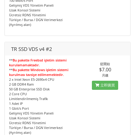
100 Mbit/s Port
Gelişmiş VDS Yönetim Paneli
Uzak Konsol Sistemi
Ücretsiz RDNS Yönetimi
Türkiye / Bursa / DGN Verimerkezi
(Ayrılmış alan)
TR SSD VDS v4 #2
**
Bu pakette Freebsd işletim sistemi
從開始
kurulamamaktadır.
$7.00
**
Bu pakette Windows işletim sistemi
kurulması tavsiye edilmemektedir.
月繳
2 x Intel Xeon E5-2690v4 CPU
2 GB DDR4 Ram
立即購買
50 GB Enterprise SSD Disk
2 Core CPU
Limitlendirilmemiş Trafik
1 Adet IP
1 Gbit/s Port
Gelişmiş VDS Yönetim Paneli
Uzak Konsol Sistemi
Ücretsiz RDNS Yönetimi
Türkiye / Bursa / DGN Verimerkezi
(Ayrılmış alan)