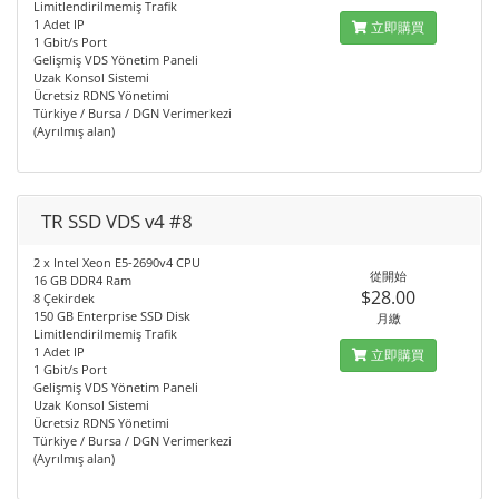
Limitlendirilmemiş Trafik
1 Adet IP
立即購買
1 Gbit/s Port
Gelişmiş VDS Yönetim Paneli
Uzak Konsol Sistemi
Ücretsiz RDNS Yönetimi
Türkiye / Bursa / DGN Verimerkezi
(Ayrılmış alan)
TR SSD VDS v4 #8
2 x Intel Xeon E5-2690v4 CPU
從開始
16 GB DDR4 Ram
$28.00
8 Çekirdek
150 GB Enterprise SSD Disk
月繳
Limitlendirilmemiş Trafik
1 Adet IP
立即購買
1 Gbit/s Port
Gelişmiş VDS Yönetim Paneli
Uzak Konsol Sistemi
Ücretsiz RDNS Yönetimi
Türkiye / Bursa / DGN Verimerkezi
(Ayrılmış alan)