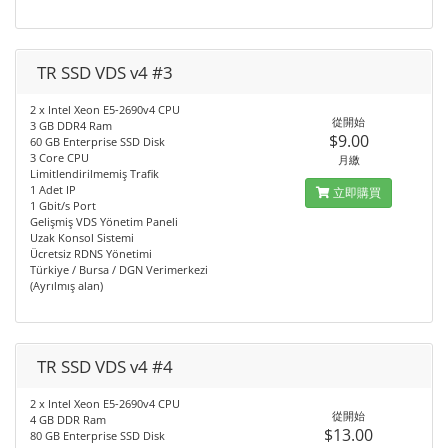
TR SSD VDS v4 #3
2 x Intel Xeon E5-2690v4 CPU
從開始
3 GB DDR4 Ram
$9.00
60 GB Enterprise SSD Disk
3 Core CPU
月繳
Limitlendirilmemiş Trafik
1 Adet IP
立即購買
1 Gbit/s Port
Gelişmiş VDS Yönetim Paneli
Uzak Konsol Sistemi
Ücretsiz RDNS Yönetimi
Türkiye / Bursa / DGN Verimerkezi
(Ayrılmış alan)
TR SSD VDS v4 #4
2 x Intel Xeon E5-2690v4 CPU
從開始
4 GB DDR Ram
$13.00
80 GB Enterprise SSD Disk