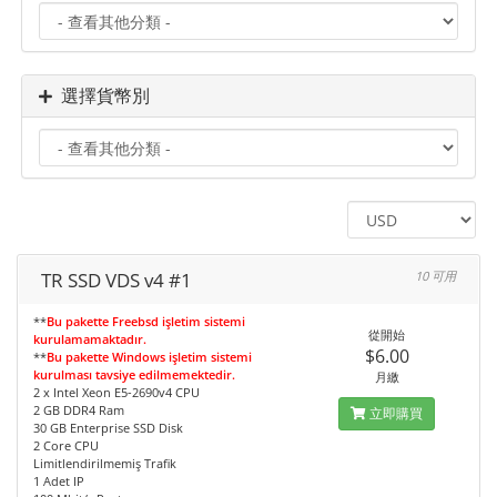
選擇貨幣別
TR SSD VDS v4 #1
10 可用
**
Bu pakette Freebsd işletim sistemi
從開始
kurulamamaktadır.
$6.00
**
Bu pakette Windows işletim sistemi
kurulması tavsiye edilmemektedir.
月繳
2 x Intel Xeon E5-2690v4 CPU
2 GB DDR4 Ram
立即購買
30 GB Enterprise SSD Disk
2 Core CPU
Limitlendirilmemiş Trafik
1 Adet IP