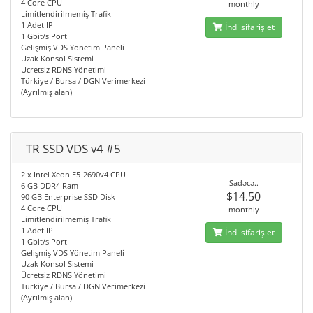
4 Core CPU
monthly
Limitlendirilmemiş Trafik
1 Adet IP
İndi sifariş et
1 Gbit/s Port
Gelişmiş VDS Yönetim Paneli
Uzak Konsol Sistemi
Ücretsiz RDNS Yönetimi
Türkiye / Bursa / DGN Verimerkezi
(Ayrılmış alan)
TR SSD VDS v4 #5
2 x Intel Xeon E5-2690v4 CPU
Sadəcə..
6 GB DDR4 Ram
$14.50
90 GB Enterprise SSD Disk
4 Core CPU
monthly
Limitlendirilmemiş Trafik
1 Adet IP
İndi sifariş et
1 Gbit/s Port
Gelişmiş VDS Yönetim Paneli
Uzak Konsol Sistemi
Ücretsiz RDNS Yönetimi
Türkiye / Bursa / DGN Verimerkezi
(Ayrılmış alan)