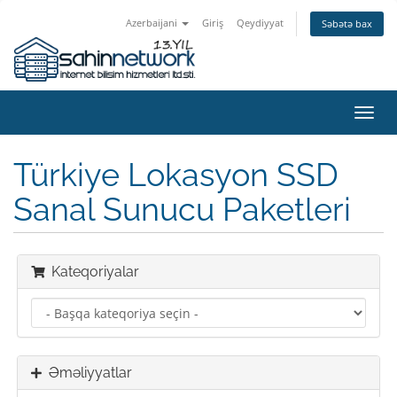
Azerbaijani
Giriş
Qeydiyyat
Səbətə bax
Naviq
keçid
Türkiye Lokasyon SSD
Sanal Sunucu Paketleri
Kateqoriyalar
Əməliyyatlar