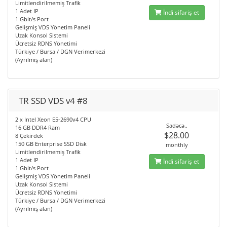
Limitlendirilmemiş Trafik
1 Adet IP
İndi sifariş et
1 Gbit/s Port
Gelişmiş VDS Yönetim Paneli
Uzak Konsol Sistemi
Ücretsiz RDNS Yönetimi
Türkiye / Bursa / DGN Verimerkezi
(Ayrılmış alan)
TR SSD VDS v4 #8
2 x Intel Xeon E5-2690v4 CPU
Sadəcə..
16 GB DDR4 Ram
$28.00
8 Çekirdek
150 GB Enterprise SSD Disk
monthly
Limitlendirilmemiş Trafik
1 Adet IP
İndi sifariş et
1 Gbit/s Port
Gelişmiş VDS Yönetim Paneli
Uzak Konsol Sistemi
Ücretsiz RDNS Yönetimi
Türkiye / Bursa / DGN Verimerkezi
(Ayrılmış alan)