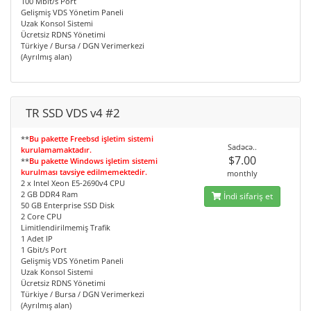
100 Mbit/s Port
Gelişmiş VDS Yönetim Paneli
Uzak Konsol Sistemi
Ücretsiz RDNS Yönetimi
Türkiye / Bursa / DGN Verimerkezi
(Ayrılmış alan)
TR SSD VDS v4 #2
**
Bu pakette Freebsd işletim sistemi
Sadəcə..
kurulamamaktadır.
$7.00
**
Bu pakette Windows işletim sistemi
kurulması tavsiye edilmemektedir.
monthly
2 x Intel Xeon E5-2690v4 CPU
2 GB DDR4 Ram
İndi sifariş et
50 GB Enterprise SSD Disk
2 Core CPU
Limitlendirilmemiş Trafik
1 Adet IP
1 Gbit/s Port
Gelişmiş VDS Yönetim Paneli
Uzak Konsol Sistemi
Ücretsiz RDNS Yönetimi
Türkiye / Bursa / DGN Verimerkezi
(Ayrılmış alan)