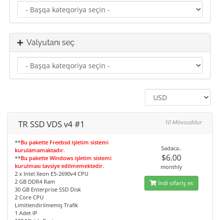
Valyutanı seç
TR SSD VDS v4 #1
10 Mövcuddur
**
Bu pakette Freebsd işletim sistemi
Sadəcə..
kurulamamaktadır.
$6.00
**
Bu pakette Windows işletim sistemi
kurulması tavsiye edilmemektedir.
monthly
2 x Intel Xeon E5-2690v4 CPU
2 GB DDR4 Ram
İndi sifariş et
30 GB Enterprise SSD Disk
2 Core CPU
Limitlendirilmemiş Trafik
1 Adet IP