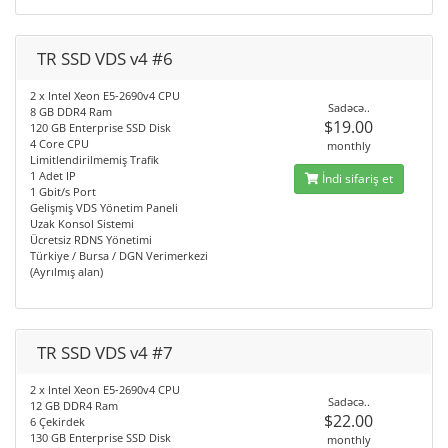
TR SSD VDS v4 #6
2 x Intel Xeon E5-2690v4 CPU
Sadəcə..
8 GB DDR4 Ram
$19.00
120 GB Enterprise SSD Disk
4 Core CPU
monthly
Limitlendirilmemiş Trafik
1 Adet IP
İndi sifariş et
1 Gbit/s Port
Gelişmiş VDS Yönetim Paneli
Uzak Konsol Sistemi
Ücretsiz RDNS Yönetimi
Türkiye / Bursa / DGN Verimerkezi
(Ayrılmış alan)
TR SSD VDS v4 #7
2 x Intel Xeon E5-2690v4 CPU
Sadəcə..
12 GB DDR4 Ram
$22.00
6 Çekirdek
130 GB Enterprise SSD Disk
monthly