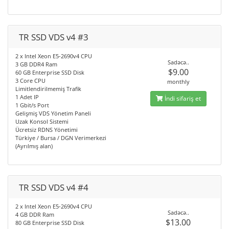
TR SSD VDS v4 #3
2 x Intel Xeon E5-2690v4 CPU
Sadəcə..
3 GB DDR4 Ram
$9.00
60 GB Enterprise SSD Disk
3 Core CPU
monthly
Limitlendirilmemiş Trafik
1 Adet IP
İndi sifariş et
1 Gbit/s Port
Gelişmiş VDS Yönetim Paneli
Uzak Konsol Sistemi
Ücretsiz RDNS Yönetimi
Türkiye / Bursa / DGN Verimerkezi
(Ayrılmış alan)
TR SSD VDS v4 #4
2 x Intel Xeon E5-2690v4 CPU
Sadəcə..
4 GB DDR Ram
$13.00
80 GB Enterprise SSD Disk