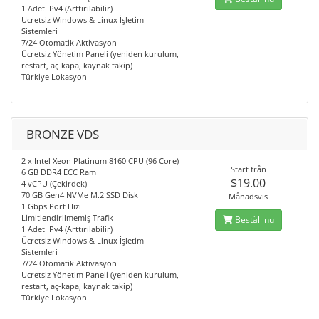
1 Adet IPv4 (Arttırılabilir)
Ücretsiz Windows & Linux İşletim
Sistemleri
7/24 Otomatik Aktivasyon
Ücretsiz Yönetim Paneli (yeniden kurulum,
restart, aç-kapa, kaynak takip)
Türkiye Lokasyon
BRONZE VDS
2 x Intel Xeon Platinum 8160 CPU (96 Core)
Start från
6 GB DDR4 ECC Ram
$19.00
4 vCPU (Çekirdek)
70 GB Gen4 NVMe M.2 SSD Disk
Månadsvis
1 Gbps Port Hızı
Limitlendirilmemiş Trafik
Beställ nu
1 Adet IPv4 (Arttırılabilir)
Ücretsiz Windows & Linux İşletim
Sistemleri
7/24 Otomatik Aktivasyon
Ücretsiz Yönetim Paneli (yeniden kurulum,
restart, aç-kapa, kaynak takip)
Türkiye Lokasyon