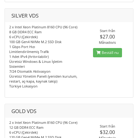
SILVER VDS
2 x Intel Xeon Platinum 8160 CPU (96 Core)
Start från
8 GB DDR4 ECC Ram
$27.00
6 vCPU (Çekirdek)
100 GB Gen4 NVMe M.2 SSD Disk
Månadsvis
1 Gbps Port Hızı
Limitlendirilmemiş Trafik
Beställ nu
1 Adet IPv4 (Arttırılabilir)
Ücretsiz Windows & Linux İşletim
Sistemleri
7/24 Otomatik Aktivasyon
Ücretsiz Yönetim Paneli (yeniden kurulum,
restart, aç-kapa, kaynak takip)
Türkiye Lokasyon
GOLD VDS
2 x Intel Xeon Platinum 8160 CPU (96 Core)
Start från
12 GB DDR4 ECC Ram
$32.00
6 vCPU (Çekirdek)
120 GB Gen4 NVMe M.2 SSD Disk
Månadsvis