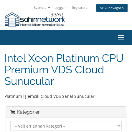
Svenska
Logga in
Registrera
Se kundvagnen
Växla
navig
Intel Xeon Platinum CPU
Premium VDS Cloud
Sunucular
Platinum İşlemcili Cloud VDS Sanal Sunucular
Kategorier