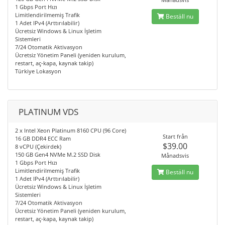
1 Gbps Port Hızı
Limitlendirilmemiş Trafik
Beställ nu
1 Adet IPv4 (Arttırılabilir)
Ücretsiz Windows & Linux İşletim
Sistemleri
7/24 Otomatik Aktivasyon
Ücretsiz Yönetim Paneli (yeniden kurulum,
restart, aç-kapa, kaynak takip)
Türkiye Lokasyon
PLATINUM VDS
2 x Intel Xeon Platinum 8160 CPU (96 Core)
Start från
16 GB DDR4 ECC Ram
$39.00
8 vCPU (Çekirdek)
150 GB Gen4 NVMe M.2 SSD Disk
Månadsvis
1 Gbps Port Hızı
Limitlendirilmemiş Trafik
Beställ nu
1 Adet IPv4 (Arttırılabilir)
Ücretsiz Windows & Linux İşletim
Sistemleri
7/24 Otomatik Aktivasyon
Ücretsiz Yönetim Paneli (yeniden kurulum,
restart, aç-kapa, kaynak takip)