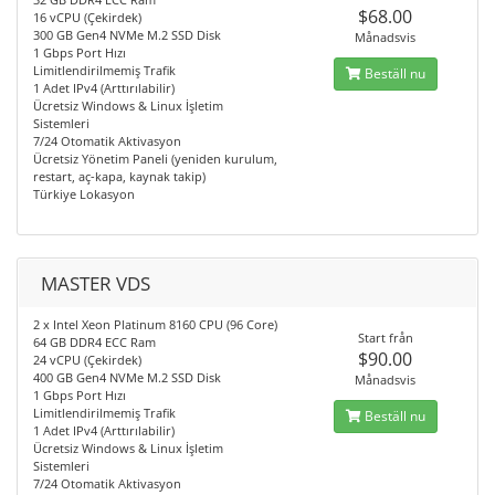
$68.00
16 vCPU (Çekirdek)
300 GB Gen4 NVMe M.2 SSD Disk
Månadsvis
1 Gbps Port Hızı
Limitlendirilmemiş Trafik
Beställ nu
1 Adet IPv4 (Arttırılabilir)
Ücretsiz Windows & Linux İşletim
Sistemleri
7/24 Otomatik Aktivasyon
Ücretsiz Yönetim Paneli (yeniden kurulum,
restart, aç-kapa, kaynak takip)
Türkiye Lokasyon
MASTER VDS
2 x Intel Xeon Platinum 8160 CPU (96 Core)
Start från
64 GB DDR4 ECC Ram
$90.00
24 vCPU (Çekirdek)
400 GB Gen4 NVMe M.2 SSD Disk
Månadsvis
1 Gbps Port Hızı
Limitlendirilmemiş Trafik
Beställ nu
1 Adet IPv4 (Arttırılabilir)
Ücretsiz Windows & Linux İşletim
Sistemleri
7/24 Otomatik Aktivasyon