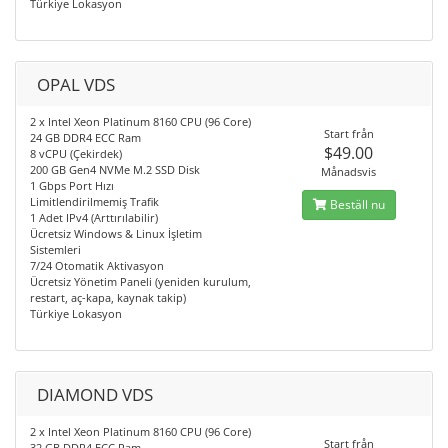
Türkiye Lokasyon
OPAL VDS
2 x Intel Xeon Platinum 8160 CPU (96 Core)
Start från
24 GB DDR4 ECC Ram
$49.00
8 vCPU (Çekirdek)
200 GB Gen4 NVMe M.2 SSD Disk
Månadsvis
1 Gbps Port Hızı
Limitlendirilmemiş Trafik
Beställ nu
1 Adet IPv4 (Arttırılabilir)
Ücretsiz Windows & Linux İşletim
Sistemleri
7/24 Otomatik Aktivasyon
Ücretsiz Yönetim Paneli (yeniden kurulum,
restart, aç-kapa, kaynak takip)
Türkiye Lokasyon
DIAMOND VDS
2 x Intel Xeon Platinum 8160 CPU (96 Core)
Start från
32 GB DDR4 ECC Ram