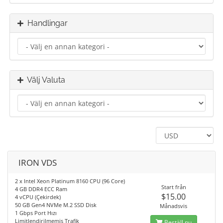
Handlingar
Välj Valuta
IRON VDS
2 x Intel Xeon Platinum 8160 CPU (96 Core)
Start från
4 GB DDR4 ECC Ram
$15.00
4 vCPU (Çekirdek)
50 GB Gen4 NVMe M.2 SSD Disk
Månadsvis
1 Gbps Port Hızı
Limitlendirilmemiş Trafik
Beställ nu