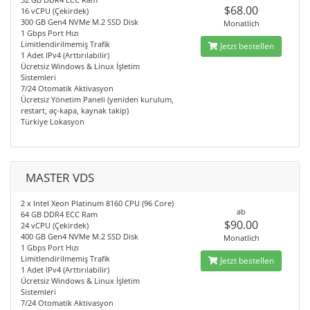
$68.00
16 vCPU (Çekirdek)
300 GB Gen4 NVMe M.2 SSD Disk
Monatlich
1 Gbps Port Hızı
Limitlendirilmemiş Trafik
Jetzt bestellen
1 Adet IPv4 (Arttırılabilir)
Ücretsiz Windows & Linux İşletim
Sistemleri
7/24 Otomatik Aktivasyon
Ücretsiz Yönetim Paneli (yeniden kurulum,
restart, aç-kapa, kaynak takip)
Türkiye Lokasyon
MASTER VDS
2 x Intel Xeon Platinum 8160 CPU (96 Core)
ab
64 GB DDR4 ECC Ram
$90.00
24 vCPU (Çekirdek)
400 GB Gen4 NVMe M.2 SSD Disk
Monatlich
1 Gbps Port Hızı
Limitlendirilmemiş Trafik
Jetzt bestellen
1 Adet IPv4 (Arttırılabilir)
Ücretsiz Windows & Linux İşletim
Sistemleri
7/24 Otomatik Aktivasyon