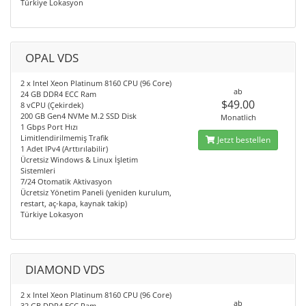
Türkiye Lokasyon
OPAL VDS
2 x Intel Xeon Platinum 8160 CPU (96 Core)
ab
24 GB DDR4 ECC Ram
$49.00
8 vCPU (Çekirdek)
200 GB Gen4 NVMe M.2 SSD Disk
Monatlich
1 Gbps Port Hızı
Limitlendirilmemiş Trafik
Jetzt bestellen
1 Adet IPv4 (Arttırılabilir)
Ücretsiz Windows & Linux İşletim
Sistemleri
7/24 Otomatik Aktivasyon
Ücretsiz Yönetim Paneli (yeniden kurulum,
restart, aç-kapa, kaynak takip)
Türkiye Lokasyon
DIAMOND VDS
2 x Intel Xeon Platinum 8160 CPU (96 Core)
ab
32 GB DDR4 ECC Ram