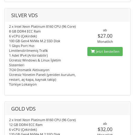
SILVER VDS
2 x Intel Xeon Platinum 8160 CPU (96 Core)
ab
8 GB DDR4 ECC Ram
$27.00
6 vCPU (Çekirdek)
100 GB Gen4 NVMe M.2 SSD Disk
Monatlich
1 Gbps Port Hızı
Limitlendirilmemiş Trafik
Jetzt bestellen
1 Adet IPv4 (Arttırılabilir)
Ücretsiz Windows & Linux İşletim
Sistemleri
7/24 Otomatik Aktivasyon
Ücretsiz Yönetim Paneli (yeniden kurulum,
restart, aç-kapa, kaynak takip)
Türkiye Lokasyon
GOLD VDS
2 x Intel Xeon Platinum 8160 CPU (96 Core)
ab
12 GB DDR4 ECC Ram
$32.00
6 vCPU (Çekirdek)
120 GB Gen4 NVMe M.2 SSD Disk
Monatlich