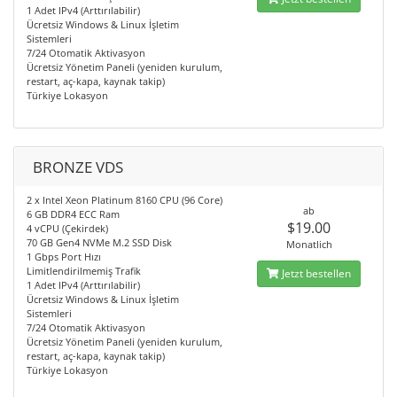
1 Adet IPv4 (Arttırılabilir)
Ücretsiz Windows & Linux İşletim
Sistemleri
7/24 Otomatik Aktivasyon
Ücretsiz Yönetim Paneli (yeniden kurulum,
restart, aç-kapa, kaynak takip)
Türkiye Lokasyon
BRONZE VDS
2 x Intel Xeon Platinum 8160 CPU (96 Core)
ab
6 GB DDR4 ECC Ram
$19.00
4 vCPU (Çekirdek)
70 GB Gen4 NVMe M.2 SSD Disk
Monatlich
1 Gbps Port Hızı
Limitlendirilmemiş Trafik
Jetzt bestellen
1 Adet IPv4 (Arttırılabilir)
Ücretsiz Windows & Linux İşletim
Sistemleri
7/24 Otomatik Aktivasyon
Ücretsiz Yönetim Paneli (yeniden kurulum,
restart, aç-kapa, kaynak takip)
Türkiye Lokasyon