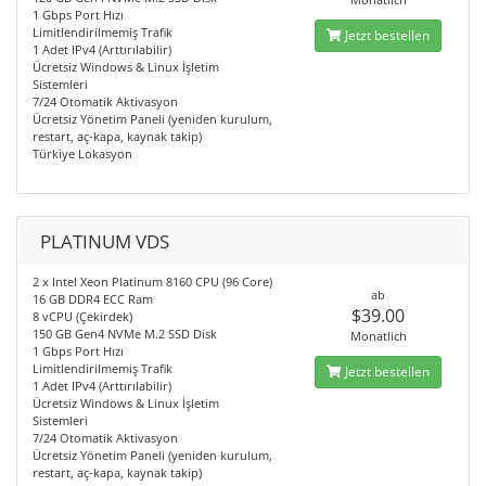
1 Gbps Port Hızı
Limitlendirilmemiş Trafik
Jetzt bestellen
1 Adet IPv4 (Arttırılabilir)
Ücretsiz Windows & Linux İşletim
Sistemleri
7/24 Otomatik Aktivasyon
Ücretsiz Yönetim Paneli (yeniden kurulum,
restart, aç-kapa, kaynak takip)
Türkiye Lokasyon
PLATINUM VDS
2 x Intel Xeon Platinum 8160 CPU (96 Core)
ab
16 GB DDR4 ECC Ram
$39.00
8 vCPU (Çekirdek)
150 GB Gen4 NVMe M.2 SSD Disk
Monatlich
1 Gbps Port Hızı
Limitlendirilmemiş Trafik
Jetzt bestellen
1 Adet IPv4 (Arttırılabilir)
Ücretsiz Windows & Linux İşletim
Sistemleri
7/24 Otomatik Aktivasyon
Ücretsiz Yönetim Paneli (yeniden kurulum,
restart, aç-kapa, kaynak takip)