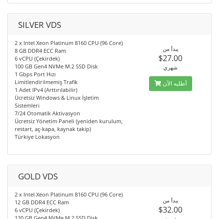
SILVER VDS
2 x Intel Xeon Platinum 8160 CPU (96 Core)
يبدأ من
8 GB DDR4 ECC Ram
$27.00
6 vCPU (Çekirdek)
100 GB Gen4 NVMe M.2 SSD Disk
شهري
1 Gbps Port Hızı
Limitlendirilmemiş Trafik
أطلبه الآن
1 Adet IPv4 (Arttırılabilir)
Ücretsiz Windows & Linux İşletim
Sistemleri
7/24 Otomatik Aktivasyon
Ücretsiz Yönetim Paneli (yeniden kurulum,
restart, aç-kapa, kaynak takip)
Türkiye Lokasyon
GOLD VDS
2 x Intel Xeon Platinum 8160 CPU (96 Core)
يبدأ من
12 GB DDR4 ECC Ram
$32.00
6 vCPU (Çekirdek)
120 GB Gen4 NVMe M.2 SSD Disk
شهري