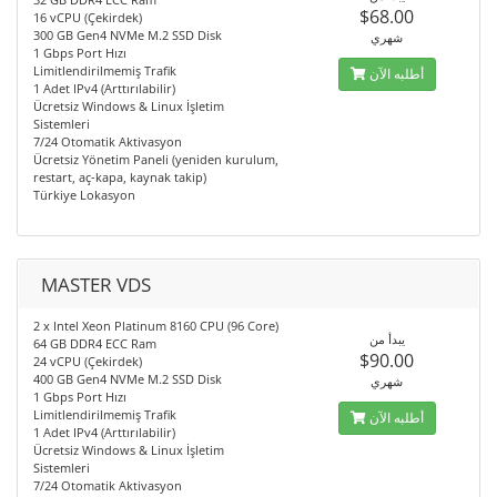
$68.00
16 vCPU (Çekirdek)
300 GB Gen4 NVMe M.2 SSD Disk
شهري
1 Gbps Port Hızı
Limitlendirilmemiş Trafik
أطلبه الآن
1 Adet IPv4 (Arttırılabilir)
Ücretsiz Windows & Linux İşletim
Sistemleri
7/24 Otomatik Aktivasyon
Ücretsiz Yönetim Paneli (yeniden kurulum,
restart, aç-kapa, kaynak takip)
Türkiye Lokasyon
MASTER VDS
2 x Intel Xeon Platinum 8160 CPU (96 Core)
يبدأ من
64 GB DDR4 ECC Ram
$90.00
24 vCPU (Çekirdek)
400 GB Gen4 NVMe M.2 SSD Disk
شهري
1 Gbps Port Hızı
Limitlendirilmemiş Trafik
أطلبه الآن
1 Adet IPv4 (Arttırılabilir)
Ücretsiz Windows & Linux İşletim
Sistemleri
7/24 Otomatik Aktivasyon