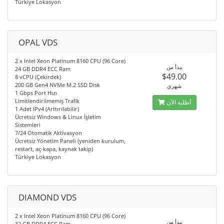
Türkiye Lokasyon
OPAL VDS
2 x Intel Xeon Platinum 8160 CPU (96 Core)
يبدأ من
24 GB DDR4 ECC Ram
$49.00
8 vCPU (Çekirdek)
200 GB Gen4 NVMe M.2 SSD Disk
شهري
1 Gbps Port Hızı
Limitlendirilmemiş Trafik
أطلبه الآن
1 Adet IPv4 (Arttırılabilir)
Ücretsiz Windows & Linux İşletim
Sistemleri
7/24 Otomatik Aktivasyon
Ücretsiz Yönetim Paneli (yeniden kurulum,
restart, aç-kapa, kaynak takip)
Türkiye Lokasyon
DIAMOND VDS
2 x Intel Xeon Platinum 8160 CPU (96 Core)
يبدأ من
32 GB DDR4 ECC Ram