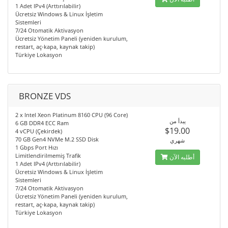
1 Adet IPv4 (Arttırılabilir)
Ücretsiz Windows & Linux İşletim
Sistemleri
7/24 Otomatik Aktivasyon
Ücretsiz Yönetim Paneli (yeniden kurulum,
restart, aç-kapa, kaynak takip)
Türkiye Lokasyon
BRONZE VDS
2 x Intel Xeon Platinum 8160 CPU (96 Core)
يبدأ من
6 GB DDR4 ECC Ram
$19.00
4 vCPU (Çekirdek)
70 GB Gen4 NVMe M.2 SSD Disk
شهري
1 Gbps Port Hızı
Limitlendirilmemiş Trafik
أطلبه الآن
1 Adet IPv4 (Arttırılabilir)
Ücretsiz Windows & Linux İşletim
Sistemleri
7/24 Otomatik Aktivasyon
Ücretsiz Yönetim Paneli (yeniden kurulum,
restart, aç-kapa, kaynak takip)
Türkiye Lokasyon