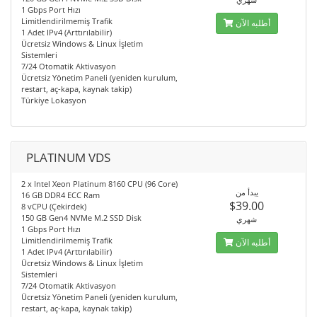
1 Gbps Port Hızı
Limitlendirilmemiş Trafik
أطلبه الآن
1 Adet IPv4 (Arttırılabilir)
Ücretsiz Windows & Linux İşletim
Sistemleri
7/24 Otomatik Aktivasyon
Ücretsiz Yönetim Paneli (yeniden kurulum,
restart, aç-kapa, kaynak takip)
Türkiye Lokasyon
PLATINUM VDS
2 x Intel Xeon Platinum 8160 CPU (96 Core)
يبدأ من
16 GB DDR4 ECC Ram
$39.00
8 vCPU (Çekirdek)
150 GB Gen4 NVMe M.2 SSD Disk
شهري
1 Gbps Port Hızı
Limitlendirilmemiş Trafik
أطلبه الآن
1 Adet IPv4 (Arttırılabilir)
Ücretsiz Windows & Linux İşletim
Sistemleri
7/24 Otomatik Aktivasyon
Ücretsiz Yönetim Paneli (yeniden kurulum,
restart, aç-kapa, kaynak takip)