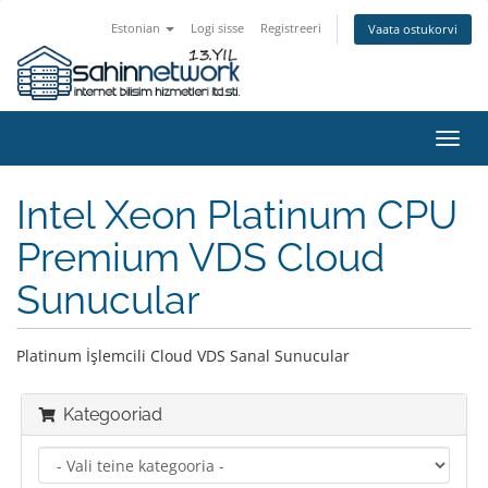
Estonian
Logi sisse
Registreeri
Vaata ostukorvi
Lülit
navig
Intel Xeon Platinum CPU
Premium VDS Cloud
Sunucular
Platinum İşlemcili Cloud VDS Sanal Sunucular
Kategooriad