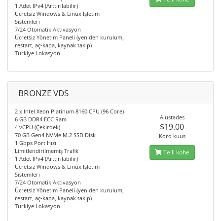
1 Adet IPv4 (Arttırılabilir)
Ücretsiz Windows & Linux İşletim
Sistemleri
7/24 Otomatik Aktivasyon
Ücretsiz Yönetim Paneli (yeniden kurulum,
restart, aç-kapa, kaynak takip)
Türkiye Lokasyon
BRONZE VDS
2 x Intel Xeon Platinum 8160 CPU (96 Core)
Alustades
6 GB DDR4 ECC Ram
$19.00
4 vCPU (Çekirdek)
70 GB Gen4 NVMe M.2 SSD Disk
Kord kuus
1 Gbps Port Hızı
Limitlendirilmemiş Trafik
Telli kohe
1 Adet IPv4 (Arttırılabilir)
Ücretsiz Windows & Linux İşletim
Sistemleri
7/24 Otomatik Aktivasyon
Ücretsiz Yönetim Paneli (yeniden kurulum,
restart, aç-kapa, kaynak takip)
Türkiye Lokasyon