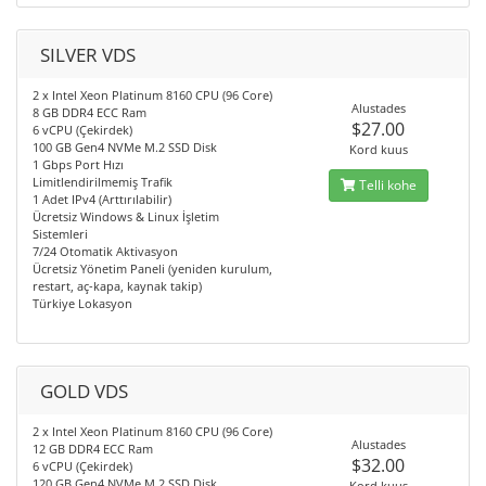
SILVER VDS
2 x Intel Xeon Platinum 8160 CPU (96 Core)
Alustades
8 GB DDR4 ECC Ram
$27.00
6 vCPU (Çekirdek)
100 GB Gen4 NVMe M.2 SSD Disk
Kord kuus
1 Gbps Port Hızı
Limitlendirilmemiş Trafik
Telli kohe
1 Adet IPv4 (Arttırılabilir)
Ücretsiz Windows & Linux İşletim
Sistemleri
7/24 Otomatik Aktivasyon
Ücretsiz Yönetim Paneli (yeniden kurulum,
restart, aç-kapa, kaynak takip)
Türkiye Lokasyon
GOLD VDS
2 x Intel Xeon Platinum 8160 CPU (96 Core)
Alustades
12 GB DDR4 ECC Ram
$32.00
6 vCPU (Çekirdek)
120 GB Gen4 NVMe M.2 SSD Disk
Kord kuus