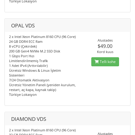
Türkiye Lokasyon
OPAL VDS
2 x Intel Xeon Platinum 8160 CPU (96 Core)
Alustades
24 GB DDR4 ECC Ram
$49.00
8 vCPU (Çekirdek)
200 GB Gen4 NVMe M.2 SSD Disk
Kord kuus
1 Gbps Port Hızı
Limitlendirilmemiş Trafik
Telli kohe
1 Adet IPv4 (Arttırılabilir)
Ücretsiz Windows & Linux İşletim
Sistemleri
7/24 Otomatik Aktivasyon
Ücretsiz Yönetim Paneli (yeniden kurulum,
restart, aç-kapa, kaynak takip)
Türkiye Lokasyon
DIAMOND VDS
2 x Intel Xeon Platinum 8160 CPU (96 Core)
Alustades
32 GB DDR4 ECC Ram