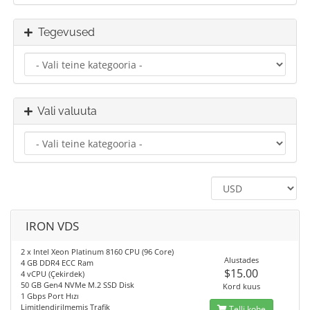
Tegevused
Vali valuuta
IRON VDS
2 x Intel Xeon Platinum 8160 CPU (96 Core)
Alustades
4 GB DDR4 ECC Ram
$15.00
4 vCPU (Çekirdek)
50 GB Gen4 NVMe M.2 SSD Disk
Kord kuus
1 Gbps Port Hızı
Limitlendirilmemiş Trafik
Telli kohe