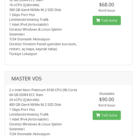
$68.00
16 vCPU (Çekirdek)
300 GB Gen4 NVMe M.2 SSD Disk
Kord kuus
1 Gbps Port Hızı
Limitlendirilmemiş Trafik
Telli kohe
1 Adet IPv4 (Arttırılabilir)
Ücretsiz Windows & Linux İşletim
Sistemleri
7/24 Otomatik Aktivasyon
Ücretsiz Yönetim Paneli (yeniden kurulum,
restart, aç-kapa, kaynak takip)
Türkiye Lokasyon
MASTER VDS
2 x Intel Xeon Platinum 8160 CPU (96 Core)
Alustades
64 GB DDR4 ECC Ram
$90.00
24 vCPU (Çekirdek)
400 GB Gen4 NVMe M.2 SSD Disk
Kord kuus
1 Gbps Port Hızı
Limitlendirilmemiş Trafik
Telli kohe
1 Adet IPv4 (Arttırılabilir)
Ücretsiz Windows & Linux İşletim
Sistemleri
7/24 Otomatik Aktivasyon