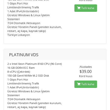
1 Gbps Port Hızı
Limitlendirilmemiş Trafik
Telli kohe
1 Adet IPv4 (Arttırılabilir)
Ücretsiz Windows & Linux İşletim
Sistemleri
7/24 Otomatik Aktivasyon
Ücretsiz Yönetim Paneli (yeniden kurulum,
restart, aç-kapa, kaynak takip)
Türkiye Lokasyon
PLATINUM VDS
2 x Intel Xeon Platinum 8160 CPU (96 Core)
Alustades
16 GB DDR4 ECC Ram
$39.00
8 vCPU (Çekirdek)
150 GB Gen4 NVMe M.2 SSD Disk
Kord kuus
1 Gbps Port Hızı
Limitlendirilmemiş Trafik
Telli kohe
1 Adet IPv4 (Arttırılabilir)
Ücretsiz Windows & Linux İşletim
Sistemleri
7/24 Otomatik Aktivasyon
Ücretsiz Yönetim Paneli (yeniden kurulum,
restart, aç-kapa, kaynak takip)