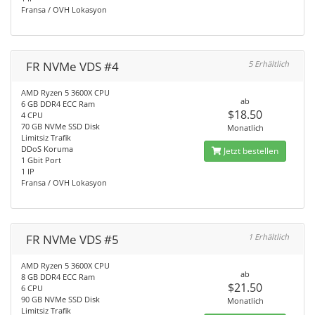
Fransa / OVH Lokasyon
FR NVMe VDS #4
5 Erhältlich
AMD Ryzen 5 3600X CPU
ab
6 GB DDR4 ECC Ram
$18.50
4 CPU
70 GB NVMe SSD Disk
Monatlich
Limitsiz Trafik
DDoS Koruma
Jetzt bestellen
1 Gbit Port
1 IP
Fransa / OVH Lokasyon
FR NVMe VDS #5
1 Erhältlich
AMD Ryzen 5 3600X CPU
ab
8 GB DDR4 ECC Ram
$21.50
6 CPU
90 GB NVMe SSD Disk
Monatlich
Limitsiz Trafik