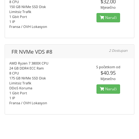
$32.00
8 CPU
150 GB NVMe SSD Disk
Mjesečno
Limitsiz Trafik
1 Gbit Port
Naruči
1 IP
Fransa / OVH Lokasyon
FR NVMe VDS #8
2 Dostupan
AMD Ryzen 7 3800X CPU
S početkom od
24 GB DDR4 ECC Ram
$40.95
8 CPU
175 GB NVMe SSD Disk
Mjesečno
Limitsiz Trafik
DDoS Koruma
Naruči
1 Gbit Port
1 IP
Fransa / OVH Lokasyon