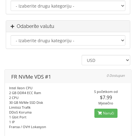
Odaberite valutu
FR NVMe VDS #1
0 Dostupan
Intel Xeon CPU
S početkom od
2 GB DDR4 ECC Ram
$7.99
2 CPU
30 GB NVMe SSD Disk
Mjesečno
Limitsiz Trafik
DDoS Koruma
Naruči
1 Gbit Port
1 IP
Fransa / OVH Lokasyon