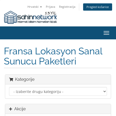
Hrvatski
Prijava
Registtracija
Pregled košarice
Preba
navig
Fransa Lokasyon Sanal
Sunucu Paketleri
Kategorije
Akcije