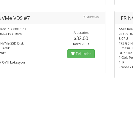
NVMe VDS #7
3 Saadaval
FR N
zen 7 3800X CPU
AMD Ryz
Alustades
DDR4 ECC Ram
24 GB D
$32.00
8 CPU
 NVMe SSD Disk
175 GB N
Kord kuus
 Trafik
Limitsiz T
Port
DDoS Ko
Telli kohe
1 Gbit Po
 / OVH Lokasyon
1 IP
Fransa /