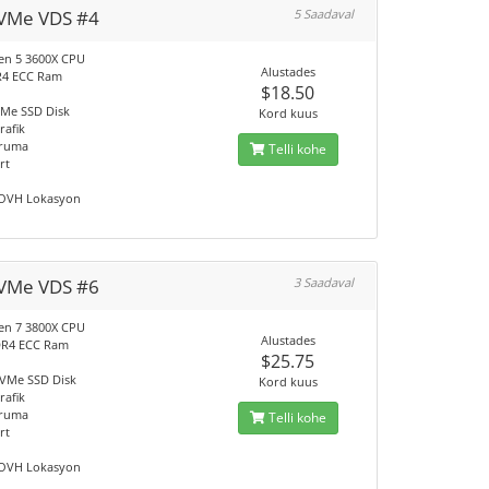
VMe VDS #4
5 Saadaval
en 5 3600X CPU
Alustades
R4 ECC Ram
$18.50
Me SSD Disk
Kord kuus
rafik
ruma
Telli kohe
rt
 OVH Lokasyon
VMe VDS #6
3 Saadaval
en 7 3800X CPU
Alustades
DR4 ECC Ram
$25.75
VMe SSD Disk
Kord kuus
rafik
ruma
Telli kohe
rt
 OVH Lokasyon