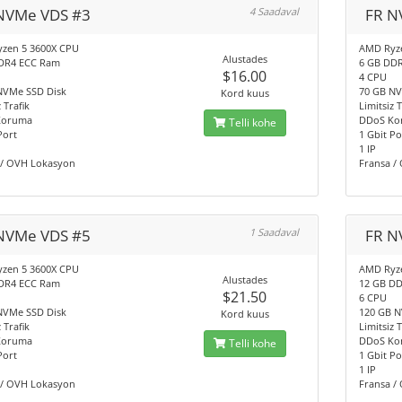
NVMe VDS #3
4 Saadaval
FR N
zen 5 3600X CPU
AMD Ryz
Alustades
DR4 ECC Ram
6 GB DD
$16.00
4 CPU
NVMe SSD Disk
70 GB NV
Kord kuus
 Trafik
Limitsiz T
Koruma
DDoS Ko
Telli kohe
Port
1 Gbit Po
1 IP
 / OVH Lokasyon
Fransa /
NVMe VDS #5
1 Saadaval
FR N
zen 5 3600X CPU
AMD Ryz
Alustades
DR4 ECC Ram
12 GB D
$21.50
6 CPU
NVMe SSD Disk
120 GB N
Kord kuus
 Trafik
Limitsiz T
Koruma
DDoS Ko
Telli kohe
Port
1 Gbit Po
1 IP
 / OVH Lokasyon
Fransa /