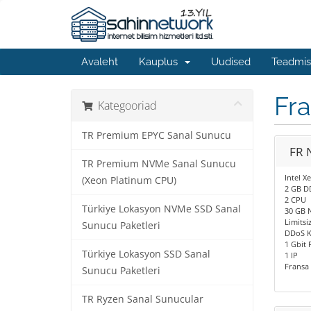
Avaleht
Kauplus
Uudised
Teadmis
Fra
Kategooriad
TR Premium EPYC Sanal Sunucu
FR 
TR Premium NVMe Sanal Sunucu
Intel X
(Xeon Platinum CPU)
2 GB D
2 CPU
Türkiye Lokasyon NVMe SSD Sanal
30 GB 
Limitsiz
Sunucu Paketleri
DDoS 
1 Gbit 
Türkiye Lokasyon SSD Sanal
1 IP
Fransa
Sunucu Paketleri
TR Ryzen Sanal Sunucular