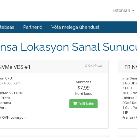
Estonian
tebaas
Partnerid
Võta meiega ühendust
nsa Lokasyon Sanal Sunucu
NVMe VDS #1
0 Saadaval
FR N
eon CPU
Intel Xe
Alustades
DR4 ECC Ram
3 GB DD
$7.99
3 CPU
NVMe SSD Disk
30 GB NV
Kord kuus
 Trafik
Limitsiz T
Koruma
DDoS Ko
Telli kohe
Port
1 Gbit Po
1 IP
 / OVH Lokasyon
Fransa /