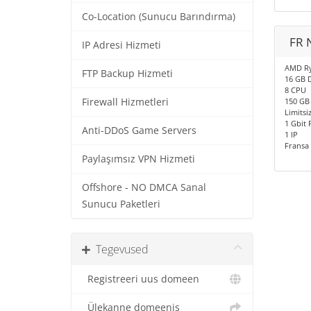
Co-Location (Sunucu Barındırma)
FR 
IP Adresi Hizmeti
AMD Ry
FTP Backup Hizmeti
16 GB 
8 CPU
Firewall Hizmetleri
150 GB
Limitsiz
1 Gbit 
Anti-DDoS Game Servers
1 IP
Fransa
Paylaşımsız VPN Hizmeti
Offshore - NO DMCA Sanal
Sunucu Paketleri
Tegevused
Registreeri uus domeen
Ülekanne domeenis