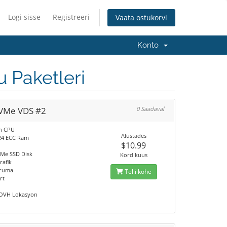
Logi sisse
Registreeri
Vaata ostukorvi
Konto
 Paketleri
VMe VDS #2
0 Saadaval
on CPU
Alustades
R4 ECC Ram
$10.99
Me SSD Disk
Kord kuus
rafik
ruma
Telli kohe
rt
 OVH Lokasyon