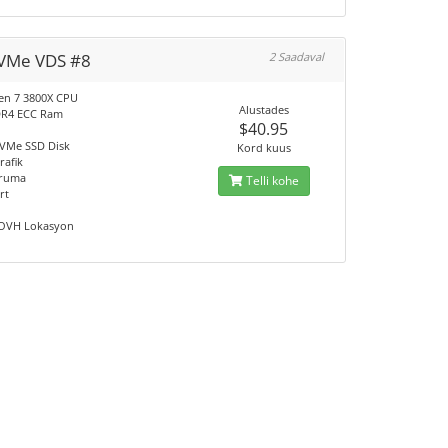
VMe VDS #8
2 Saadaval
en 7 3800X CPU
Alustades
DR4 ECC Ram
$40.95
VMe SSD Disk
Kord kuus
rafik
ruma
Telli kohe
rt
 OVH Lokasyon