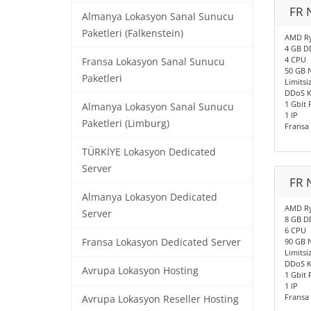
FR 
Almanya Lokasyon Sanal Sunucu
Paketleri (Falkenstein)
AMD Ry
4 GB D
4 CPU
Fransa Lokasyon Sanal Sunucu
50 GB 
Paketleri
Limitsiz
DDoS 
1 Gbit 
Almanya Lokasyon Sanal Sunucu
1 IP
Paketleri (Limburg)
Fransa
TÜRKİYE Lokasyon Dedicated
Server
FR 
Almanya Lokasyon Dedicated
AMD Ry
Server
8 GB D
6 CPU
Fransa Lokasyon Dedicated Server
90 GB 
Limitsiz
DDoS 
Avrupa Lokasyon Hosting
1 Gbit 
1 IP
Fransa
Avrupa Lokasyon Reseller Hosting