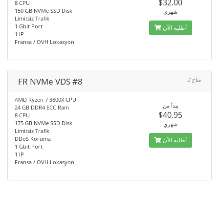
$32.00
8 CPU
150 GB NVMe SSD Disk
شهري
Limitsiz Trafik
1 Gbit Port
أطلبه الآن
1 IP
Fransa / OVH Lokasyon
FR NVMe VDS #8
2 متاح
AMD Ryzen 7 3800X CPU
يبدأ من
24 GB DDR4 ECC Ram
$40.95
8 CPU
175 GB NVMe SSD Disk
شهري
Limitsiz Trafik
DDoS Koruma
أطلبه الآن
1 Gbit Port
1 IP
Fransa / OVH Lokasyon