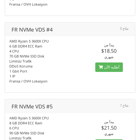
Fransa / OVH Lokasyon
FR NVMe VDS #4
5 متاح
AMD Ryzen 5 3600X CPU
يبدأ من
6 GB DDR4 ECC Ram
$18.50
4 CPU
70 GB NVMe SSD Disk
شهري
Limitsiz Trafik
DDoS Koruma
أطلبه الآن
1 Gbit Port
1 IP
Fransa / OVH Lokasyon
FR NVMe VDS #5
1 متاح
AMD Ryzen 5 3600X CPU
يبدأ من
8 GB DDR4 ECC Ram
$21.50
6 CPU
90 GB NVMe SSD Disk
شهري
Limitsiz Trafik