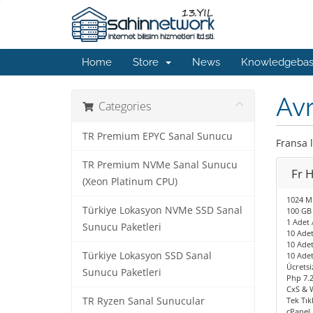
Home
Store
News
Knowledgeba
Av
Categories
TR Premium EPYC Sanal Sunucu
Fransa 
TR Premium NVMe Sanal Sunucu
Fr 
(Xeon Platinum CPU)
1024 MB
Türkiye Lokasyon NVMe SSD Sanal
100 GB 
1 Adet 
Sunucu Paketleri
10 Adet
10 Ade
Türkiye Lokasyon SSD Sanal
10 Ade
Ücretsi
Sunucu Paketleri
Php 7.2
CxS & 
TR Ryzen Sanal Sunucular
Tek Tık
cPanel 