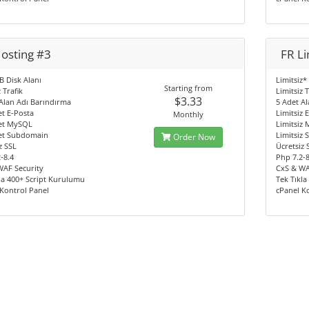
Hosting #3
FR Li
 Disk Alanı
Limitsiz*
Starting from
 Trafik
Limitsiz T
$3.33
Alan Adı Barındırma
5 Adet A
t E-Posta
Limitsiz 
Monthly
et MySQL
Limitsiz
et Subdomain
Limitsiz
Order Now
z SSL
Ücretsiz 
-8.4
Php 7.2-8
WAF Security
CxS & WA
la 400+ Script Kurulumu
Tek Tıkl
Kontrol Panel
cPanel K