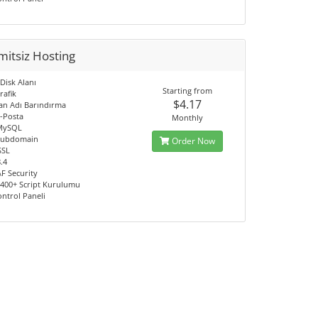
mitsiz Hosting
 Disk Alanı
Starting from
rafik
$4.17
lan Adı Barındırma
E-Posta
Monthly
 MySQL
 Subdomain
Order Now
SSL
.4
F Security
a 400+ Script Kurulumu
ontrol Paneli