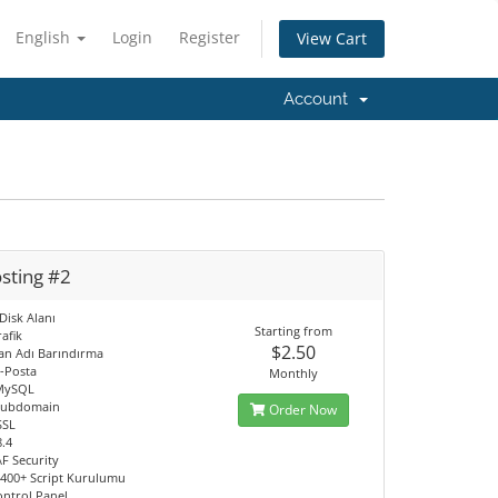
English
Login
Register
View Cart
Account
sting #2
Disk Alanı
Starting from
afik
$2.50
lan Adı Barındırma
E-Posta
Monthly
 MySQL
 Subdomain
Order Now
SSL
8.4
F Security
a 400+ Script Kurulumu
ontrol Panel