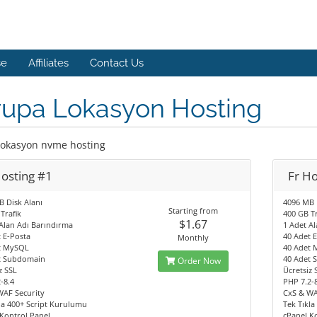
se
Affiliates
Contact Us
rupa Lokasyon Hosting
lokasyon nvme hosting
Hosting #1
Fr Ho
 Disk Alanı
4096 MB 
Starting from
Trafik
400 GB Tr
$1.67
Alan Adı Barındırma
1 Adet A
 E-Posta
40 Adet 
Monthly
t MySQL
40 Adet
t Subdomain
40 Adet
Order Now
z SSL
Ücretsiz 
-8.4
PHP 7.2-
WAF Security
CxS & WA
la 400+ Script Kurulumu
Tek Tıkl
Kontrol Panel
cPanel K