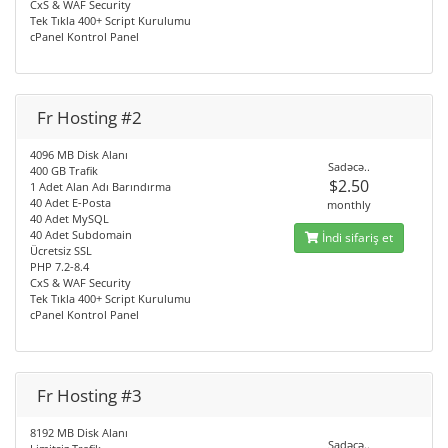
CxS & WAF Security
Tek Tıkla 400+ Script Kurulumu
cPanel Kontrol Panel
Fr Hosting #2
4096 MB Disk Alanı
Sadəcə..
400 GB Trafik
$2.50
1 Adet Alan Adı Barındırma
40 Adet E-Posta
monthly
40 Adet MySQL
40 Adet Subdomain
İndi sifariş et
Ücretsiz SSL
PHP 7.2-8.4
CxS & WAF Security
Tek Tıkla 400+ Script Kurulumu
cPanel Kontrol Panel
Fr Hosting #3
8192 MB Disk Alanı
Sadəcə..