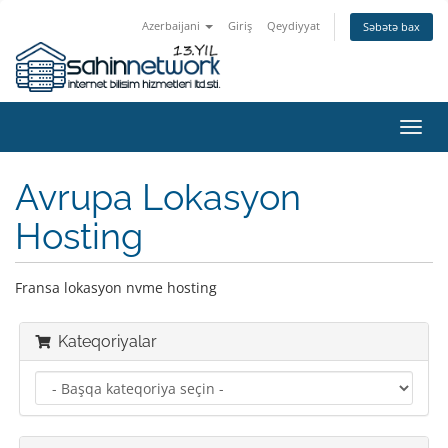
Azerbaijani
Giriş
Qeydiyyat
Səbətə bax
Naviq
keçid
Avrupa Lokasyon
Hosting
Fransa lokasyon nvme hosting
Kateqoriyalar