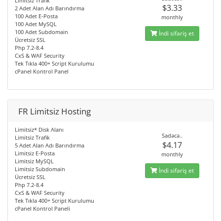
Limitsiz Trafik
$3.33
2 Adet Alan Adı Barındırma
100 Adet E-Posta
monthly
100 Adet MySQL
100 Adet Subdomain
İndi sifariş et
Ücretsiz SSL
Php 7.2-8.4
CxS & WAF Security
Tek Tıkla 400+ Script Kurulumu
cPanel Kontrol Panel
FR Limitsiz Hosting
Limitsiz* Disk Alanı
Sadəcə..
Limitsiz Trafik
$4.17
5 Adet Alan Adı Barındırma
Limitsiz E-Posta
monthly
Limitsiz MySQL
Limitsiz Subdomain
İndi sifariş et
Ücretsiz SSL
Php 7.2-8.4
CxS & WAF Security
Tek Tıkla 400+ Script Kurulumu
cPanel Kontrol Paneli