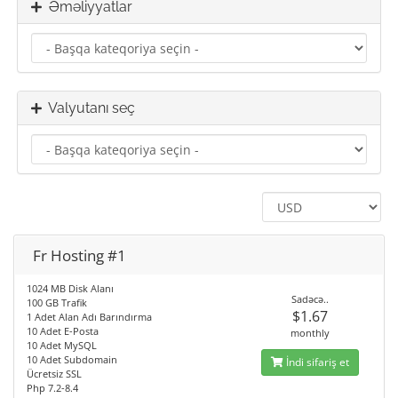
Əməliyyatlar
Valyutanı seç
Fr Hosting #1
1024 MB Disk Alanı
Sadəcə..
100 GB Trafik
$1.67
1 Adet Alan Adı Barındırma
10 Adet E-Posta
monthly
10 Adet MySQL
10 Adet Subdomain
İndi sifariş et
Ücretsiz SSL
Php 7.2-8.4