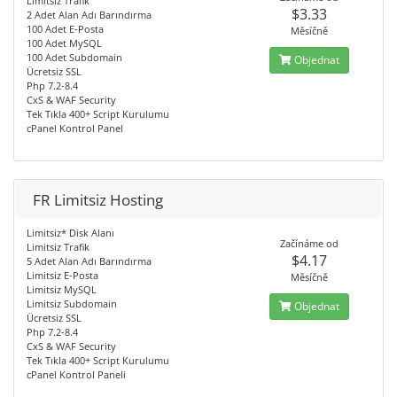
Limitsiz Trafik
$3.33
2 Adet Alan Adı Barındırma
100 Adet E-Posta
Měsíčně
100 Adet MySQL
100 Adet Subdomain
Objednat
Ücretsiz SSL
Php 7.2-8.4
CxS & WAF Security
Tek Tıkla 400+ Script Kurulumu
cPanel Kontrol Panel
FR Limitsiz Hosting
Limitsiz* Disk Alanı
Začínáme od
Limitsiz Trafik
$4.17
5 Adet Alan Adı Barındırma
Limitsiz E-Posta
Měsíčně
Limitsiz MySQL
Limitsiz Subdomain
Objednat
Ücretsiz SSL
Php 7.2-8.4
CxS & WAF Security
Tek Tıkla 400+ Script Kurulumu
cPanel Kontrol Paneli