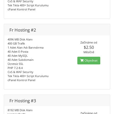
CxS & WAF Security
Tek Tıkla 400+ Script Kurulumu
cPanel Kontrol Panel
Fr Hosting #2
4096 MB Disk Alanı
Začínáme od
400 GB Trafik
$2.50
1 Adet Alan Adı Barındırma
40 Adet E-Posta
Měsíčně
40 Adet MySQL
40 Adet Subdomain
Objednat
Ücretsiz SSL
PHP 7.2-8.4
CxS & WAF Security
Tek Tıkla 400+ Script Kurulumu
cPanel Kontrol Panel
Fr Hosting #3
8192 MB Disk Alanı
Začínáme od