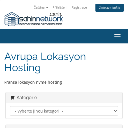
Čeština
Přihlášení
Registrace
Zobrazit košík
Přep
navig
Avrupa Lokasyon
Hosting
Fransa lokasyon nvme hosting
Kategorie