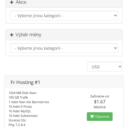
Akce
Výběr měny
Fr Hosting #1
1024 MB Disk Alanı
Začínáme od
100 GB Trafik
$1.67
1 Adet Alan Adı Barındırma
10 Adet E-Posta
Měsíčně
10 Adet MySQL
10 Adet Subdomain
Objednat
Ücretsiz SSL
Php 7.2-8.4