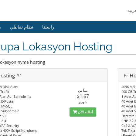
راسلنا
نظام نقاطي
م
rupa Lokasyon Hosting
lokasyon nvme hosting
Hosting #1
Fr Ho
 Disk Alanı
4096 MB 
يبدأ من
Trafik
400 GB Tr
$1.67
Alan Adı Barındırma
1 Adet A
 E-Posta
40 Adet 
شهري
t MySQL
40 Adet
t Subdomain
40 Adet
أطلبه الآن
z SSL
Ücretsiz 
-8.4
PHP 7.2-
WAF Security
CxS & WA
la 400+ Script Kurulumu
Tek Tıkl
Kontrol Panel
cPanel K