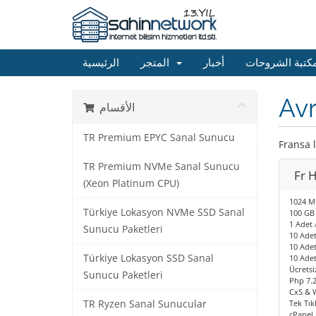
كتبة الشروحات
أخبار
المتجر
الرئيسية
Av
الأقسام
TR Premium EPYC Sanal Sunucu
Fransa 
TR Premium NVMe Sanal Sunucu
Fr 
(Xeon Platinum CPU)
1024 MB
Türkiye Lokasyon NVMe SSD Sanal
100 GB 
1 Adet 
Sunucu Paketleri
10 Adet
10 Ade
Türkiye Lokasyon SSD Sanal
10 Ade
Ücretsi
Sunucu Paketleri
Php 7.2
CxS & 
TR Ryzen Sanal Sunucular
Tek Tık
cPanel 