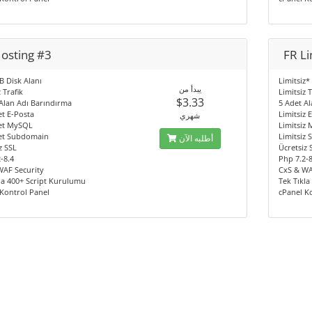
Hosting #3
FR Li
 Disk Alanı
Limitsiz*
يبدأ من
 Trafik
Limitsiz T
$3.33
Alan Adı Barındırma
5 Adet A
t E-Posta
Limitsiz 
شهري
et MySQL
Limitsiz
et Subdomain
Limitsiz
أطلبه الآن
z SSL
Ücretsiz 
-8.4
Php 7.2-8
WAF Security
CxS & WA
la 400+ Script Kurulumu
Tek Tıkl
Kontrol Panel
cPanel K