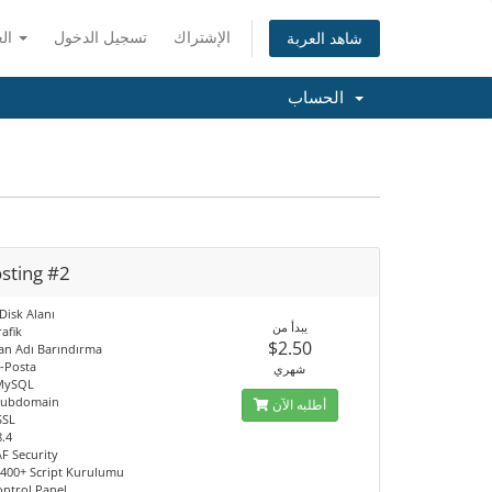
الإشتراك
تسجيل الدخول
العربية
شاهد العربة
الحساب
sting #2
Disk Alanı
يبدأ من
afik
$2.50
lan Adı Barındırma
E-Posta
شهري
 MySQL
 Subdomain
أطلبه الآن
SSL
8.4
F Security
a 400+ Script Kurulumu
ontrol Panel