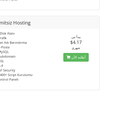
mitsiz Hosting
 Disk Alanı
يبدأ من
rafik
$4.17
lan Adı Barındırma
E-Posta
شهري
 MySQL
 Subdomain
أطلبه الآن
SSL
.4
F Security
a 400+ Script Kurulumu
ontrol Paneli