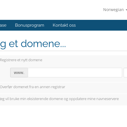
Norwegian
ase
Bonusprogram
Kontakt oss
g et domene...
Registrere et nytt domene
www.
Overfør domenet fra en annen registrar
Jeg vil bruke min eksisterende domene og oppdatere mine navneservere