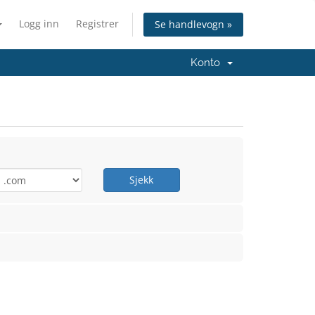
Logg inn
Registrer
Se handlevogn »
Konto
Sjekk