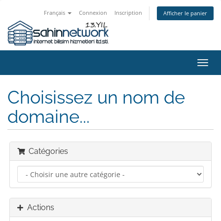
Français
Connexion
Inscription
Afficher le panier
Bascu
la
navig
Choisissez un nom de
domaine...
Catégories
Actions