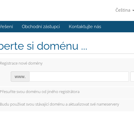
Čeština
řešení
Obchodní zástupci
Kontaktujte nás
erte si doménu ...
Registrace nové domény
www.
Přesuňte svou doménu od jiného registrátora
Budu používat svou stávající doménu a aktualizovat své nameservery