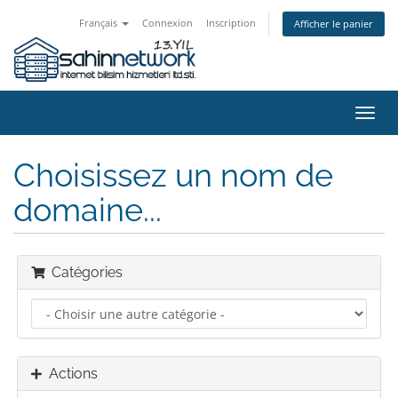
Français
Connexion
Inscription
Afficher le panier
Bascu
la
navig
Choisissez un nom de
domaine...
Catégories
Actions