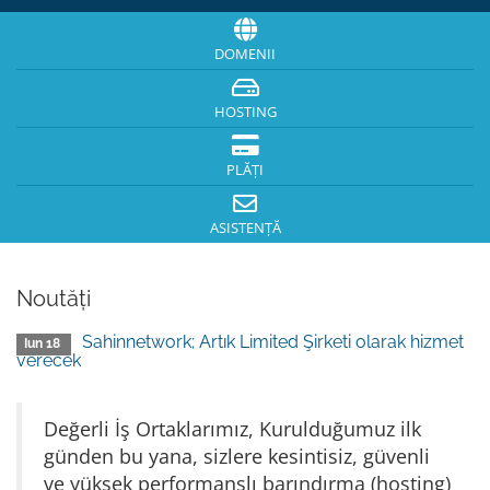
DOMENII
HOSTING
PLĂȚI
ASISTENȚĂ
Noutăți
Sahinnetwork; Artık Limited Şirketi olarak hizmet
Iun 18
verecek
Değerli İş Ortaklarımız, Kurulduğumuz ilk
günden bu yana, sizlere kesintisiz, güvenli
ve yüksek performanslı barındırma (hosting)